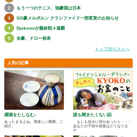
もう一つのテニス、強豪国は日本
GO豪メルボルン クラシファイド一部変更のお知らせ
Djokovicが最終戦４連覇
全豪、ドロー発表
トップ20リストへ
人気の記事
燗酒をたしなむ♪
誰も聞きたくない話
あったまるよね、美味しい燗酒。ご
もしも自分に何かあったら・・・
紹介。
あなたの子供や資産はどうなりま
す.....