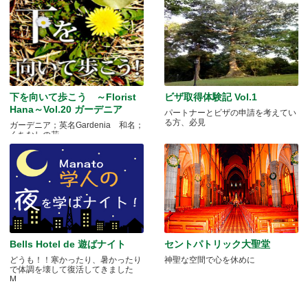
下を向いて歩こう ～Florist
ビザ取得体験記 Vol.1
Hana～Vol.20 ガーデニア
パートナーとビザの申請を考えてい
る方、必見
ガーデニア；英名Gardenia 和名；
くちなしの花 .....
Bells Hotel de 遊ばナイト
セントパトリック大聖堂
どうも！！寒かったり、暑かったり
神聖な空間で心を休めに
で体調を壊して復活してきました
M.....