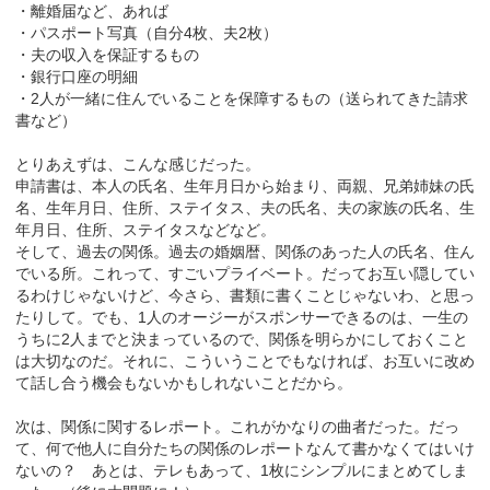
・離婚届など、あれば
・パスポート写真（自分4枚、夫2枚）
・夫の収入を保証するもの
・銀行口座の明細
・2人が一緒に住んでいることを保障するもの（送られてきた請求
書など）
とりあえずは、こんな感じだった。
申請書は、本人の氏名、生年月日から始まり、両親、兄弟姉妹の氏
名、生年月日、住所、ステイタス、夫の氏名、夫の家族の氏名、生
年月日、住所、ステイタスなどなど。
そして、過去の関係。過去の婚姻暦、関係のあった人の氏名、住ん
でいる所。これって、すごいプライベート。だってお互い隠してい
るわけじゃないけど、今さら、書類に書くことじゃないわ、と思っ
たりして。でも、1人のオージーがスポンサーできるのは、一生の
うちに2人までと決まっているので、関係を明らかにしておくこと
は大切なのだ。それに、こういうことでもなければ、お互いに改め
て話し合う機会もないかもしれないことだから。
次は、関係に関するレポート。これがかなりの曲者だった。だっ
て、何で他人に自分たちの関係のレポートなんて書かなくてはいけ
ないの？ あとは、テレもあって、1枚にシンプルにまとめてしま