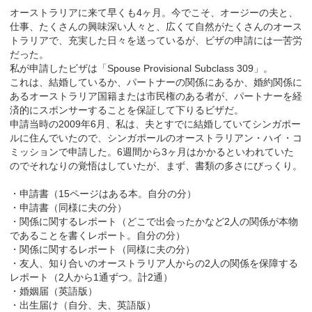
オーストラリアに来て早くも4ヶ月。今でこそ、オージーの夫と、
仕事、たくさんの興味深い人々と、広くて自然がたくさんのオース
トラリアで、充実した日々を送っているが、ビザの申請には一苦労
だった。
私が申請したビザは「Spouse Provisional Subclass 309」。
これは、結婚しているか、パートナーの関係にあるか、婚約関係に
あるオーストラリア国籍または市民権のある者が、パートナーを経
済的にスポンサーすることを保証して下りるビザだ。
申請当時の2009年6月、私は、夫とすでに結婚していてシンガポー
ルに住んでいたので、シンガポールのオーストラリアン・ハイ・コ
ミッションで申請した。6週間から3ヶ月はかかるといわれていた
のでそれなりの覚悟はしていたが、まず、書類の多さにびっくり。
・申請書（15ページはある本。自分の分）
・申請書（同様に夫の分）
・関係に関するレポート（どこで出会ったかなど2人の関係が本物
であることを書くレポート。自分の分）
・関係に関するレポート（同様に夫の分）
・友人、知り合いのオーストラリア人からの2人の関係を保障する
レポート（2人から1通ずつ。計2通）
・婚姻届（英語版）
・出生届け（自分、夫、英語版）