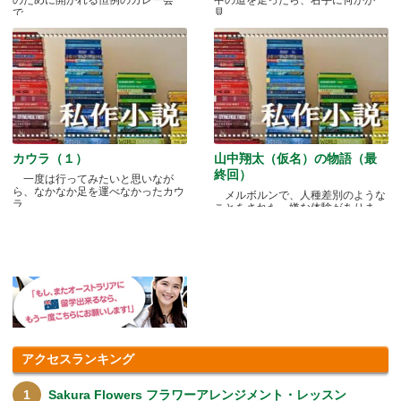
のために開かれる恒例のカレー会
中の道を走ったら、右手に何かが
で.....
見.....
カウラ（１）
山中翔太（仮名）の物語（最
終回）
一度は行ってみたいと思いなが
ら、なかなか足を運べなかったカウ
メルボルンで、人種差別のような
ラ.....
ことをされた、嫌な体験がありま
す.....
アクセスランキング
Sakura Flowers フラワーアレンジメント・レッスン