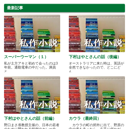
最新記事
スーパーウーマン（１）
下村はやとさんの話（後編）
私が土方アキと初めて会ったのは3
オーストラリアに来た時は、英語が
年前。通勤電車の中だった。満員
全然できなかったので、どこにど
と.....
ん.....
下村はやとさんの話（前編）
カウラ（最終回）
野口まさ准教授主催の、日本の若者
カウラの町の郊外に出て、野原の