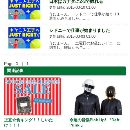
日本はカナダに2-3で敗れる
更新日時: 2015-03-10 01:00
うにょ～ん。 シドニーで仕事が始まり１
週間が経ちました。.....
シドニーで仕事が始まりました
更新日時: 2015-03-03 01:00
うにょ～ん。 土曜日のお昼にシドニーに
到着し、昨日から早.....
Page:
1
| 1
関連記事
正直☆食キング！！しいた
今週の音楽Pick Up! 『Daft
け！！！
Punk 』