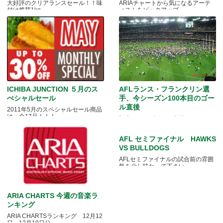
大好評のクリアランスセール！！味
ARIAチャートから気になるアーテ
付け椎茸1kg
ィストをピックアップ
ICHIBA JUNCTION ５月のス
AFLランス・フランクリン選
ぺシャルセール
手、今シーズン100本目のゴー
ル直後
2011年5月のスペシャルセール商品
は、全17品！！！
記念すべきゴールの直後に…
AFL セミファイナル HAWKS
VS BULLDOGS
AFLセミファイナルの試合前の雰囲
気を少し味わって下さい。
ARIA CHARTS 今週の音楽ラ
ンキング
ARIA CHARTSランキング 12月12
日～12月18日分