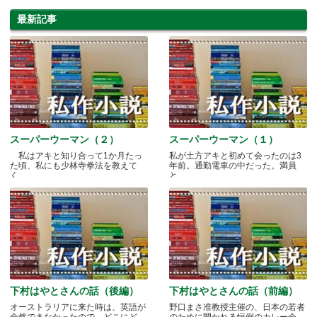
最新記事
スーパーウーマン（２）
スーパーウーマン（１）
私はアキと知り合って1か月たっ
私が土方アキと初めて会ったのは3
た頃、私にも少林寺拳法を教えて
年前。通勤電車の中だった。満員
く.....
と.....
下村はやとさんの話（後編）
下村はやとさんの話（前編）
オーストラリアに来た時は、英語が
野口まさ准教授主催の、日本の若者
全然できなかったので、どこにど
のために開かれる恒例のカレー会