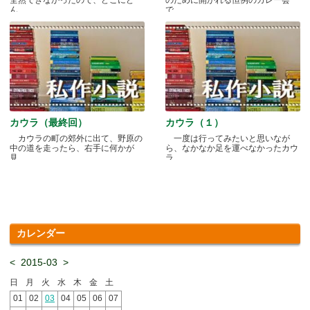
ん.....
で.....
カウラ（最終回）
カウラ（１）
カウラの町の郊外に出て、野原の
一度は行ってみたいと思いなが
中の道を走ったら、右手に何かが
ら、なかなか足を運べなかったカウ
見.....
ラ.....
カレンダー
<
2015-03
>
日
月
火
水
木
金
土
01
02
03
04
05
06
07