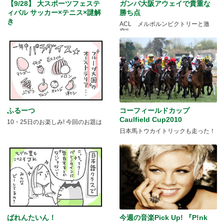
【9/28】 大スポーツフェステ
ガンバ大阪アウェイで貴重な
ィバル サッカー×テニス×謎解
勝ち点
き
ACL メルボルンビクトリーと激
突!!
サッカーアカデミーとテニススクー
ルがコラボ
ふるーつ
コーフィールドカップ
Caulfield Cup2010
10・25日のお楽しみ! 今回のお題は
日本馬トウカイトリックも走った！
ばれんたいん！
今週の音楽Pick Up! 『P!nk