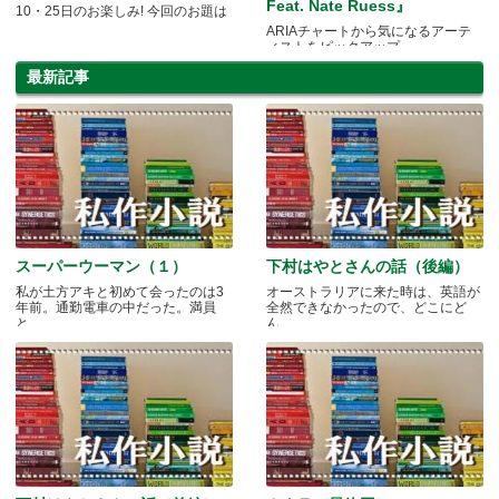
Feat. Nate Ruess』
10・25日のお楽しみ! 今回のお題は
ARIAチャートから気になるアーテ
ィストをピックアップ
最新記事
スーパーウーマン（１）
下村はやとさんの話（後編）
私が土方アキと初めて会ったのは3
オーストラリアに来た時は、英語が
年前。通勤電車の中だった。満員
全然できなかったので、どこにど
と.....
ん.....