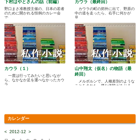
下村はやとさんの話（前編）
カウラ（最終回）
野口まさ准教授主催の、日本の若者
カウラの町の郊外に出て、野原の
のために開かれる恒例のカレー会
中の道を走ったら、右手に何かが
で.....
見.....
カウラ（１）
山中翔太（仮名）の物語（最
終回）
一度は行ってみたいと思いなが
ら、なかなか足を運べなかったカウ
メルボルンで、人種差別のような
ラ.....
ことをされた、嫌な体験がありま
す.....
カレンダー
<
2012-12
>