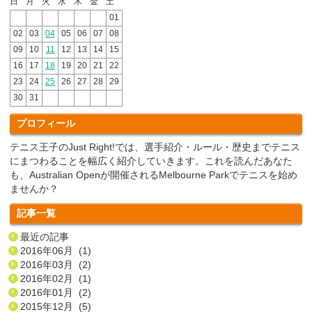
日
月
火
水
木
金
土
01
02
03
04
05
06
07
08
09
10
11
12
13
14
15
16
17
18
19
20
21
22
23
24
25
26
27
28
29
30
31
プロフィール
テニス王子のJust Right!では、選手紹介・ルール・歴史までテニス
にまつわることを幅広く紹介していきます。これを読んだあなた
も、Australian Openが開催されるMelbourne Parkでテニスを始め
ませんか？
記事一覧
最近の記事
2016年06月 (1)
2016年03月 (2)
2016年02月 (1)
2016年01月 (2)
2015年12月 (5)