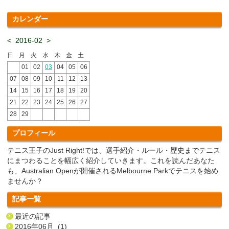
カレンダー
<
2016-02
>
日
月
火
水
木
金
土
01
02
03
04
05
06
07
08
09
10
11
12
13
14
15
16
17
18
19
20
21
22
23
24
25
26
27
28
29
プロフィール
テニス王子のJust Right!では、選手紹介・ルール・歴史までテニス
にまつわることを幅広く紹介していきます。これを読んだあなた
も、Australian Openが開催されるMelbourne Parkでテニスを始め
ませんか？
記事一覧
最近の記事
2016年06月 (1)