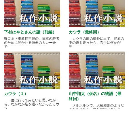
下村はやとさんの話（前編）
カウラ（最終回）
野口まさ准教授主催の、日本の若者
カウラの町の郊外に出て、野原の
のために開かれる恒例のカレー会
中の道を走ったら、右手に何かが
で.....
見.....
カウラ（１）
山中翔太（仮名）の物語（最
終回）
一度は行ってみたいと思いなが
ら、なかなか足を運べなかったカウ
メルボルンで、人種差別のような
ラ.....
ことをされた、嫌な体験がありま
す.....