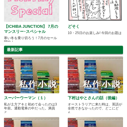
【ICHIBA JUNCTION】 7月の
どそく
マンスリー･スペシャル
10・25日のお楽しみ! 今回のお題は
寒い冬を乗り切ろう！7月のセール
開始！
最新記事
スーパーウーマン（１）
下村はやとさんの話（後編）
私が土方アキと初めて会ったのは3
オーストラリアに来た時は、英語が
年前。通勤電車の中だった。満員
全然できなかったので、どこにど
と.....
ん.....