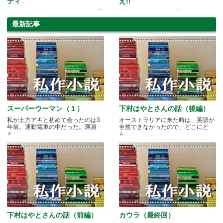
ティ
え!!
レースコースでのファッションも見
ICHIBAだからできる驚きの価格
逃せない！
最新記事
スーパーウーマン（１）
下村はやとさんの話（後編）
私が土方アキと初めて会ったのは3
オーストラリアに来た時は、英語が
年前。通勤電車の中だった。満員
全然できなかったので、どこにど
と.....
ん.....
下村はやとさんの話（前編）
カウラ（最終回）