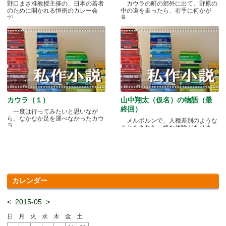
野口まさ准教授主催の、日本の若者
カウラの町の郊外に出て、野原の
のために開かれる恒例のカレー会
中の道を走ったら、右手に何かが
で.....
見.....
カウラ（１）
山中翔太（仮名）の物語（最
終回）
一度は行ってみたいと思いなが
ら、なかなか足を運べなかったカウ
メルボルンで、人種差別のような
ラ.....
ことをされた、嫌な体験がありま
す.....
カレンダー
<
2015-05
>
日
月
火
水
木
金
土