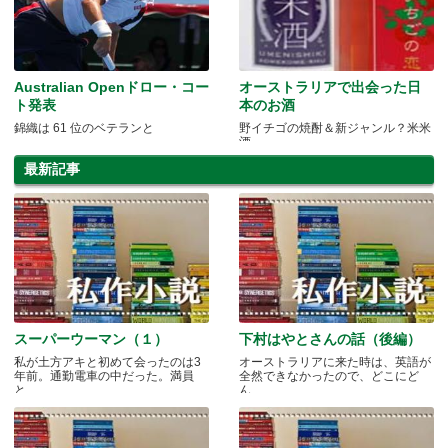
Australian Openドロー・コー
オーストラリアで出会った日
ト発表
本のお酒
錦織は 61 位のベテランと
野イチゴの焼酎＆新ジャンル？米米
酒
最新記事
スーパーウーマン（１）
下村はやとさんの話（後編）
私が土方アキと初めて会ったのは3
オーストラリアに来た時は、英語が
年前。通勤電車の中だった。満員
全然できなかったので、どこにど
と.....
ん.....