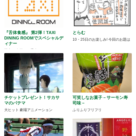
『舌体食感』 第2弾！TAXI
とらむ
DINING ROOMでスペシャルデ
10・25日のお楽しみ! 今回のお題は
ィナー
限定40名様のご乗車です！
チケットプレゼント！サカサ
可笑しなお菓子－サーモン寿
マのパテマ
司味－
大ヒット 劇場アニメーション
ふりふりフリフリ