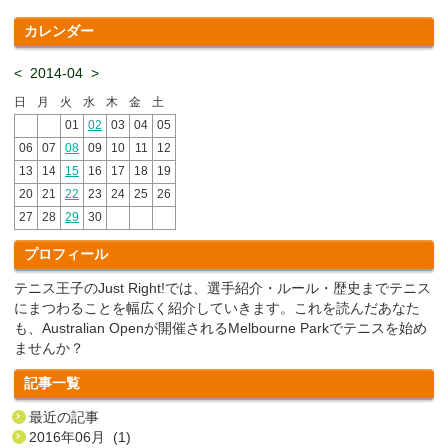
カレンダー
<
2014-04
>
日
月
火
水
木
金
土
01
02
03
04
05
06
07
08
09
10
11
12
13
14
15
16
17
18
19
20
21
22
23
24
25
26
27
28
29
30
プロフィール
テニス王子のJust Right!では、選手紹介・ルール・歴史までテニス
にまつわることを幅広く紹介していきます。これを読んだあなた
も、Australian Openが開催されるMelbourne Parkでテニスを始め
ませんか？
記事一覧
最近の記事
2016年06月 (1)