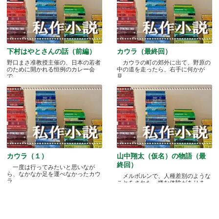
下村はやとさんの話（前編）
カウラ（最終回）
野口まさ准教授主催の、日本の若者
カウラの町の郊外に出て、野原の
のために開かれる恒例のカレー会
中の道を走ったら、右手に何かが
で.....
見.....
カウラ（１）
山中翔太（仮名）の物語（最
終回）
一度は行ってみたいと思いなが
ら、なかなか足を運べなかったカウ
メルボルンで、人種差別のような
ラ.....
ことをされた、嫌な体験がありま
す.....