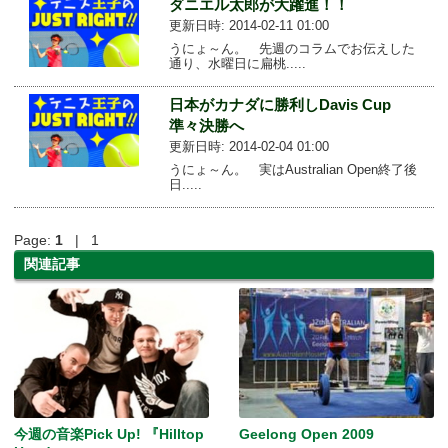
ダニエル太郎が大躍進！！
更新日時: 2014-02-11 01:00
うにょ～ん。 先週のコラムでお伝えした
通り、水曜日に扁桃.....
日本がカナダに勝利しDavis Cup
準々決勝へ
更新日時: 2014-02-04 01:00
うにょ～ん。 実はAustralian Open終了後
日.....
Page:
1
| 1
関連記事
今週の音楽Pick Up! 『Hilltop
Geelong Open 2009