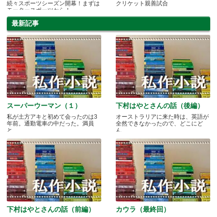
続々スポーツシーズン開幕！まずは
クリケット親善試合
モータースポーツから！
最新記事
スーパーウーマン（１）
下村はやとさんの話（後編）
私が土方アキと初めて会ったのは3
オーストラリアに来た時は、英語が
年前。通勤電車の中だった。満員
全然できなかったので、どこにど
と.....
ん.....
下村はやとさんの話（前編）
カウラ（最終回）