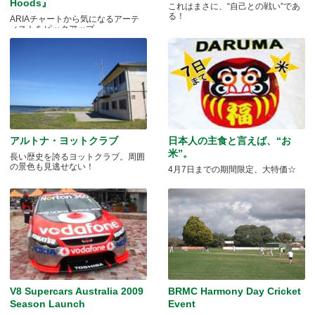
Hoods』
これはまさに、“自己との戦い”であ
る！
ARIAチャートから気になるアーテ
ィストをピックアップ
アルトナ・ヨットクラブ
日本人の主食と言えば、“お
米”。
長い歴史を誇るヨットクラブ。周囲
の景色も見逃せない！
4月7日までの期間限定、大特価☆
V8 Supercars Australia 2009
BRMC Harmony Day Cricket
Season Launch
Event