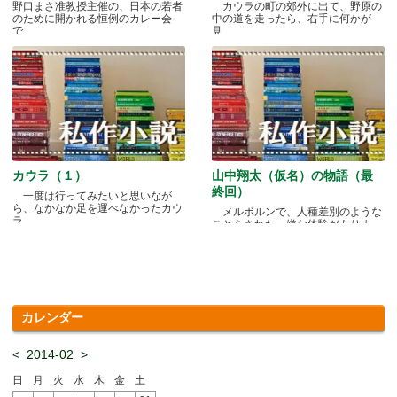
野口まさ准教授主催の、日本の若者
カウラの町の郊外に出て、野原の
のために開かれる恒例のカレー会
中の道を走ったら、右手に何かが
で.....
見.....
カウラ（１）
山中翔太（仮名）の物語（最
終回）
一度は行ってみたいと思いなが
ら、なかなか足を運べなかったカウ
メルボルンで、人種差別のような
ラ.....
ことをされた、嫌な体験がありま
す.....
カレンダー
<
2014-02
>
日
月
火
水
木
金
土