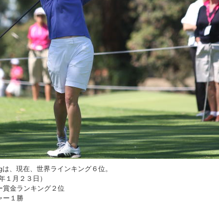
sengは、現在、世界ラインキング６位。
９年１月２３日）
ー賞金ランキング２位
ャー１勝