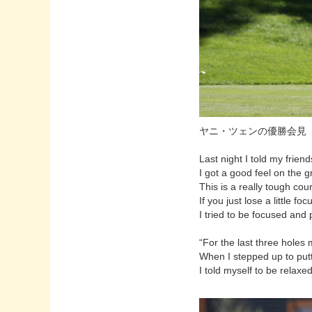
ヤニ・ツェンの優勝会見
Last night I told my friend
I got a good feel on the 
This is a really tough cou
If you just lose a little focu
I tried to be focused and 
“For the last three hole
When I stepped up to putt 
I told myself to be relaxe