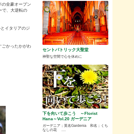
年の全豪オープン
ダーで、大逆転の
ルとイタリアのジ
すごかったかがわ
セントパトリック大聖堂
神聖な空間で心を休めに
下を向いて歩こう ～Florist
Hana～Vol.20 ガーデニア
ガーデニア；英名Gardenia 和名；くち
なしの花 .....