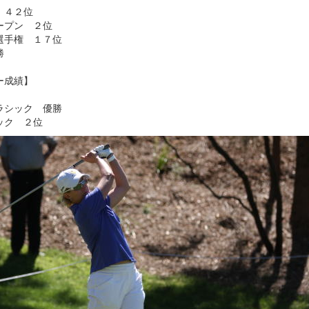
 ４２位
ープン ２位
選手権 １７位
勝
ー成績】
ラシック 優勝
ック ２位