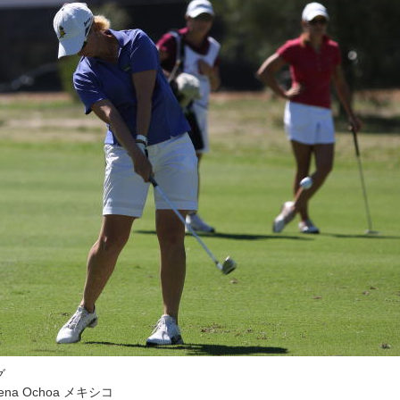
グ
na Ochoa メキシコ