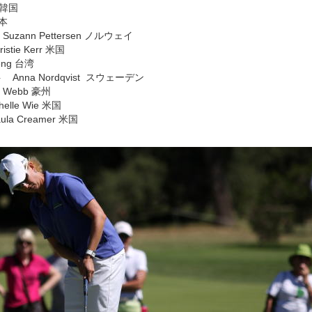
 韓国
日本
ann Pettersen ノルウェイ
ie Kerr 米国
eng 台湾
nna Nordqvist スウェーデン
 Webb 豪州
lle Wie 米国
a Creamer 米国