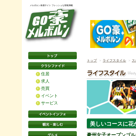
メルボルン体感サイト フレッシュな情報満載
トップ
ライフスタイル
ス
住居
求人
売買
イベント
サービス
美しいコースに花
豪州女子オープンゴル