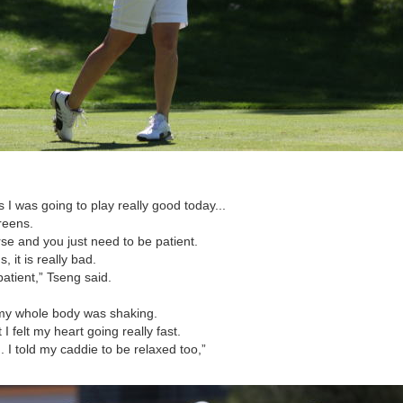
s I was going to play really good today...
greens.
rse and you just need to be patient.
s, it is really bad.
patient,” Tseng said.
s my whole body was shaking.
I felt my heart going really fast.
d. I told my caddie to be relaxed too,”