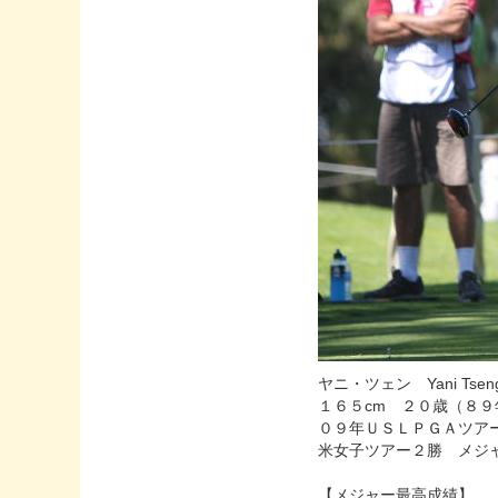
ヤニ・ツェン Yani T
１６５cm ２０歳（８
０９年ＵＳＬＰＧＡツア
米女子ツアー２勝 メジ
【メジャー最高成績】