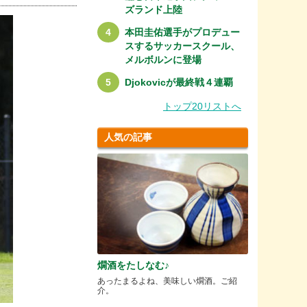
ズランド上陸
本田圭佑選手がプロデュー
スするサッカースクール、
メルボルンに登場
Djokovicが最終戦４連覇
トップ20リストへ
人気の記事
燗酒をたしなむ♪
あったまるよね、美味しい燗酒。ご紹
介。