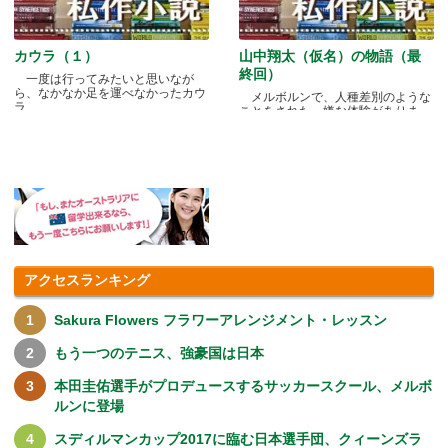
カウラ（１）
山中翔太（仮名）の物語（最
終回）
一度は行ってみたいと思いなが
ら、なかなか足を運べなかったカウ
メルボルンで、人種差別のような
ラ.....
ことをされた、嫌な体験がありま
す.....
アクセスランキング
Sakura Flowers フラワーアレンジメント・レッスン
もう一つのテニス、強豪国は日本
本田圭佑選手がプロデュースするサッカースクール、メルボ
ルンに登場
スディルマンカップ2017に臨む日本選手団、クィーンズラ