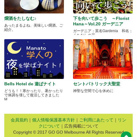
燗酒をたしなむ♪
下を向いて歩こう ～Florist
Hana～Vol.20 ガーデニア
あったまるよね、美味しい燗酒。ご
紹介。
ガーデニア；英名Gardenia 和名；
くちなしの花 .....
Bells Hotel de 遊ばナイト
セントパトリック大聖堂
どうも！！寒かったり、暑かったり
神聖な空間で心を休めに
で体調を壊して復活してきました
M.....
会員規約
｜
個人情報保護基本方針
｜
ご利用にあたって
｜
リン
クについて
｜広告掲載について
Copyright © 2017 GO GO Melbourne All Rights Reserved