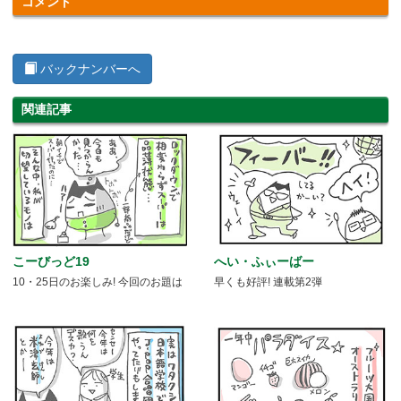
コメント
バックナンバーへ
関連記事
こーびっど19
へい・ふぃーばー
10・25日のお楽しみ! 今回のお題は
早くも好評! 連載第2弾