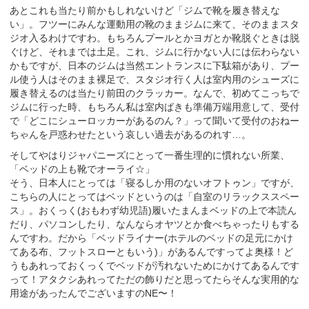
あとこれも当たり前かもしれないけど「ジムで靴を履き替えな
い」。フツーにみんな運動用の靴のままジムに来て、そのままスタ
ジオ入るわけですわ。もちろんプールとかヨガとか靴脱ぐときは脱
ぐけど、それまでは土足。これ、ジムに行かない人には伝わらない
かもですが、日本のジムは当然エントランスに下駄箱があり、プー
ル使う人はそのまま裸足で、スタジオ行く人は室内用のシューズに
履き替えるのは当たり前田のクラッカー。なんで、初めてこっちで
ジムに行った時、もちろん私は室内ばきも準備万端用意して、受付
で「どこにシューロッカーがあるのん？」って聞いて受付のおねー
ちゃんを戸惑わせたという哀しい過去があるのれす…。
そしてやはりジャパニーズにとって一番生理的に慣れない所業、
「ベッドの上も靴でオーライ☆」
そう、日本人にとっては「寝るしか用のないオフトゥン」ですが、
こちらの人にとってはベッドというのは「自室のリラックススペー
ス」。おくっく(おもわず幼児語)履いたまんまベッドの上で本読ん
だり、パソコンしたり、なんならオヤツとか食べちゃったりもする
んですわ。だから「ベッドライナー(ホテルのベッドの足元にかけ
てある布、フットスローともいう)」があるんですってよ奥様！ど
うもあれっておくっくでベッドが汚れないためにかけてあるんです
って！アタクシあれってただの飾りだと思ってたらそんな実用的な
用途があったんでございますのNE〜！