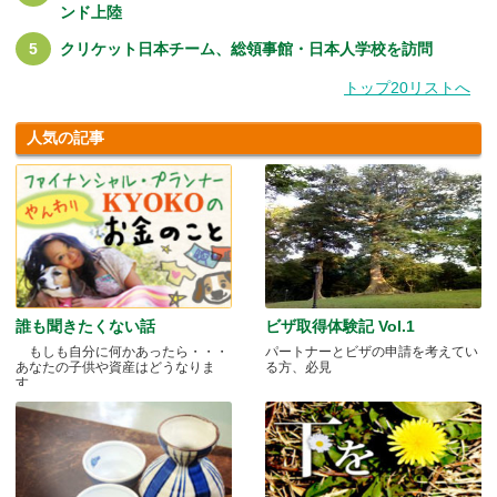
ンド上陸
クリケット日本チーム、総領事館・日本人学校を訪問
トップ20リストへ
人気の記事
誰も聞きたくない話
ビザ取得体験記 Vol.1
もしも自分に何かあったら・・・
パートナーとビザの申請を考えてい
あなたの子供や資産はどうなりま
る方、必見
す.....