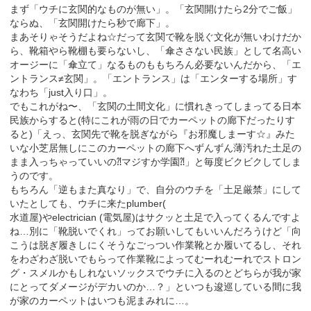
まず「ウチに玄関的なものが無い」。「玄関開けたら2分でご飯」
ならぬ、「玄関開けたら秒で廊下」。
まあそりゃそうだよね☆だって玄関で靴を脱ぐ文化が無いわけだか
ら、靴箱やら靴棚も要らないし、「傘ささない民族」として名高い
オージーに「傘立て」なるものももちろん必要ないんだから、「エ
ントランス≠玄関」。「エントランス」は「エンターする場所」す
なわち「just入り口」。
でもこれがね〜、「玄関の土間文化」に慣れきってしまってる日本
民族からすると(特にこれが雨の日でカーペットの廊下だったりす
ると)「えっ、玄関先で靴を脱ぎながら『お邪魔しまーす☆』みた
いな小芝居無しにこのカーペットの廊下へずんずん薄汚れた土足の
まま入っちゃっていいの⁈マジすか学園⁈」と毎度ビクビクしてしま
うのです。
もちろん「逆もまた真なり」で、自分のウチを「土足厳禁」にして
いたとしても、ウチに来たplumber(
水道屋)やelectrician (電気屋)はサクッと土足で入ってくるんですよ
ね…別に「靴脱いでくれ」ってお願いしてもいいんだろうけど「向
こうは脱ぎ履きしにくそうなごっつい作業靴とか履いてるし、それ
をわざわざ脱いでもらって作業靴によってむーれむーれでストロン
グ・スメルかもしれないソックスでウチに入るのとどちらが我が家
にとってダメージがデカいのか…？」といつも逡巡している間に我
が家のカーペットはいつも泥まみれに…。