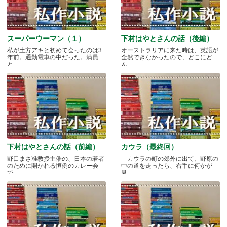
スーパーウーマン（１）
下村はやとさんの話（後編）
私が土方アキと初めて会ったのは3
オーストラリアに来た時は、英語が
年前。通勤電車の中だった。満員
全然できなかったので、どこにど
と.....
ん.....
下村はやとさんの話（前編）
カウラ（最終回）
野口まさ准教授主催の、日本の若者
カウラの町の郊外に出て、野原の
のために開かれる恒例のカレー会
中の道を走ったら、右手に何かが
で.....
見.....