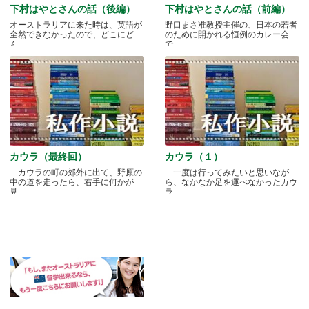
下村はやとさんの話（後編）
下村はやとさんの話（前編）
オーストラリアに来た時は、英語が
野口まさ准教授主催の、日本の若者
全然できなかったので、どこにど
のために開かれる恒例のカレー会
ん.....
で.....
カウラ（最終回）
カウラ（１）
カウラの町の郊外に出て、野原の
一度は行ってみたいと思いなが
中の道を走ったら、右手に何かが
ら、なかなか足を運べなかったカウ
見.....
ラ.....