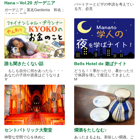
Hana～Vol.20 ガーデニア
パートナーとビザの申請を考えてい
る方、必見
ガーデニア；英名Gardenia 和名；
くちなしの花 .....
誰も聞きたくない話
Bells Hotel de 遊ばナイト
もしも自分に何かあったら・・・
どうも！！寒かったり、暑かったり
あなたの子供や資産はどうなりま
で体調を壊して復活してきました
す.....
M.....
セントパトリック大聖堂
燗酒をたしなむ♪
神聖な空間で心を休めに
あったまるよね、美味しい燗酒。ご