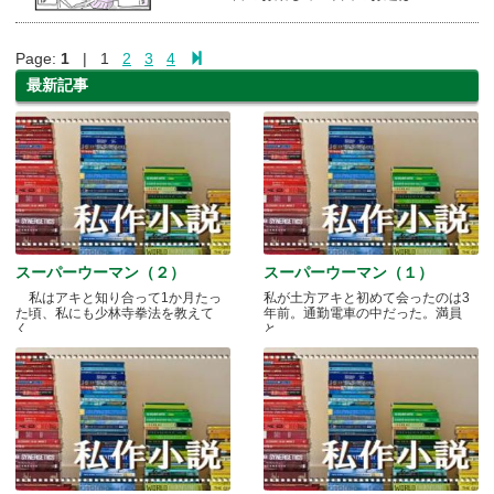
Page:
1
| 1
2
3
4
最新記事
スーパーウーマン（２）
スーパーウーマン（１）
私はアキと知り合って1か月たっ
私が土方アキと初めて会ったのは3
た頃、私にも少林寺拳法を教えて
年前。通勤電車の中だった。満員
く.....
と.....