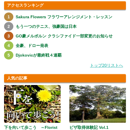
アクセスランキング
Sakura Flowers フラワーアレンジメント・レッスン
もう一つのテニス、強豪国は日本
GO豪メルボルン クラシファイド一部変更のお知らせ
全豪、ドロー発表
Djokovicが最終戦４連覇
トップ20リストへ
人気の記事
下を向いて歩こう ～Florist
ビザ取得体験記 Vol.1