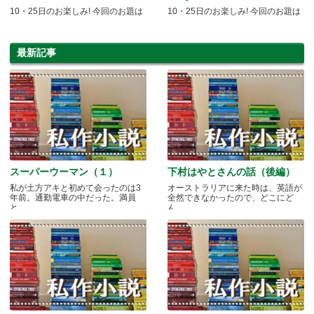
10・25日のお楽しみ! 今回のお題は
10・25日のお楽しみ! 今回のお題は
最新記事
スーパーウーマン（１）
下村はやとさんの話（後編）
私が土方アキと初めて会ったのは3
オーストラリアに来た時は、英語が
年前。通勤電車の中だった。満員
全然できなかったので、どこにど
と.....
ん.....