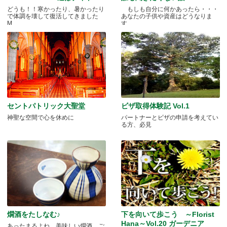
どうも！！寒かったり、暑かったり
もしも自分に何かあったら・・・
で体調を壊して復活してきました
あなたの子供や資産はどうなりま
M.....
す.....
セントパトリック大聖堂
ビザ取得体験記 Vol.1
神聖な空間で心を休めに
パートナーとビザの申請を考えてい
る方、必見
燗酒をたしなむ♪
下を向いて歩こう ～Florist
Hana～Vol.20 ガーデニア
あったまるよね、美味しい燗酒。ご