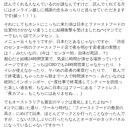
読んでくれる人なんているのか謎なんですけど、読んでくれてる方
にはオンライン越しに感謝の念をみっちりと送らせていただきます
です(破ッ！！！)。
それにしてもホントにこっちに来た頃は日本とファーストフードの
位置付けがかなり違うことに結構衝撃を受けましたね〜(マジでど
ーでもいい話でスンマセン…)。
メニュー云々もそうですが、日本だとあるじゃないですか、「渋谷
のセンター街のファーストフード店で夜を明かす若者達の実態と
は！」みたいなの。(今は「センター街」自体が死語…？)
都心だと結構24時間営業で、気楽に時間が潰せる場所っていうイ
メージですが、こっちはCBDでも24時間営業じゃなかったり、ト
イレが使えなかったり、ヤバめの若者の巣窟だったりで、「飲んで
て終電逃しちゃったから朝まで一人で時間潰そ〜☆」みたいなのは
絶対にインポッシボー。(一度仕事で終電逃してシティーを彷徨っ
た哀しい過去有。ちなみに日本にはフツーにある「ファミレス」
「夜カフェ」もこちらにはありませぬ…。)
でもオーストラリアも最近のマックは進化しましたよね〜！
4コマに描いた通り、ワーホリ時代に「ファーストフードの敷居の
高さ」にめげて以来、ほとんどマックとか行ったことなかったんで
すが、こないだ久しぶりに行ったらなんとオーダーがタッチパネル
になっているじゃないですか〜！