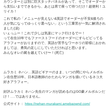
カウンターとは別に巨大タッチパネルがあって、そこでオーダーか
ら支払いまでできるから、あとは席で座って待つだけ！超便利！ユ
リイカ！
これで私の「メニューが見えない&英語でオーダーが不安&後ろの
人が気になってゆっくり選べない」という三重苦が一気に解消され
ました(涙)
いぇっふー！これで少しは気楽にマック行けるでー！
って在住10年でもファーストフードのオーダーにすらビビってる
アラフォーがおりますので、英語が苦手なワーホリの皆様におかれ
ましては、勇気の足しにしていただければと思います。
みんなオレの屍を越えていけ〜！(死亡)
ムラカミ ネハン…英語ビギナーのまま、いつの間にやらメルボル
ン在住歴10年。日本語教師のかたわらマンガを描いているネコ大
好きアラフォー。
好評ムラカミ ネハン先生のマンガが読めるのはGO豪メルボルンだ
け！.....ではありません。
公式サイト：
https://nehan-murakami.amebaownd.com/