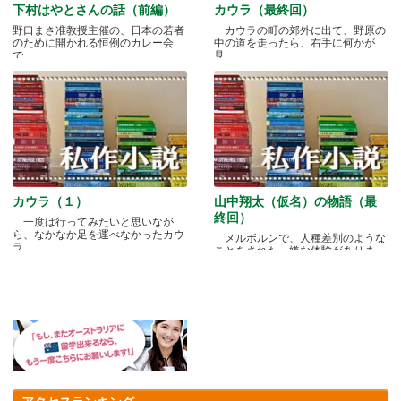
下村はやとさんの話（前編）
カウラ（最終回）
野口まさ准教授主催の、日本の若者
カウラの町の郊外に出て、野原の
のために開かれる恒例のカレー会
中の道を走ったら、右手に何かが
で.....
見.....
カウラ（１）
山中翔太（仮名）の物語（最
終回）
一度は行ってみたいと思いなが
ら、なかなか足を運べなかったカウ
メルボルンで、人種差別のような
ラ.....
ことをされた、嫌な体験がありま
す.....