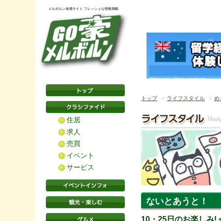
メルボルン体感サイト フレッシュな情報満載
トップ
ライフスタイル
め
住居
求人
売買
イベント
サービス
ないとあうと！
10・25日のお楽しみ!