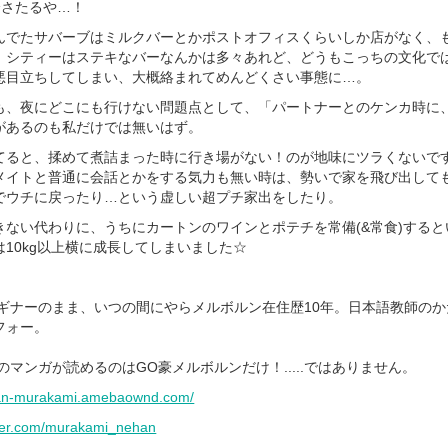
全さたるや…！
んでたサバーブはミルクバーとかポストオフィスくらいしか店がなく、
。シティーはステキなバーなんかは多々あれど、どうもこっちの文化で
悪目立ちしてしまい、大概絡まれてめんどくさい事態に…。
も、夜にどこにも行けない問題点として、「パートナーとのケンカ時に
があるのも私だけでは無いはず。
てると、揉めて煮詰まった時に行き場がない！のが地味にツラくないで
メイトと普通に会話とかをする気力も無い時は、勢いで家を飛び出して
でウチに戻ったり…という虚しい超プチ家出をしたり。
きない代わりに、うちにカートンのワインとポテチを常備(&常食)する
10kg以上横に成長してしまいました☆
ビギナーのまま、いつの間にやらメルボルン在住歴10年。日本語教師の
フォー。
のマンガが読めるのはGO豪メルボルンだけ！.....ではありません。
han-murakami.amebaownd.com/
itter.com/murakami_nehan