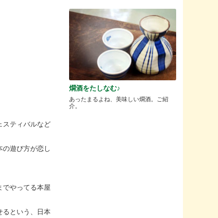
燗酒をたしなむ♪
あったまるよね、美味しい燗酒。ご紹
介。
ェスティバルなど
本の遊び方が恋し
までやってる本屋
せるという、日本