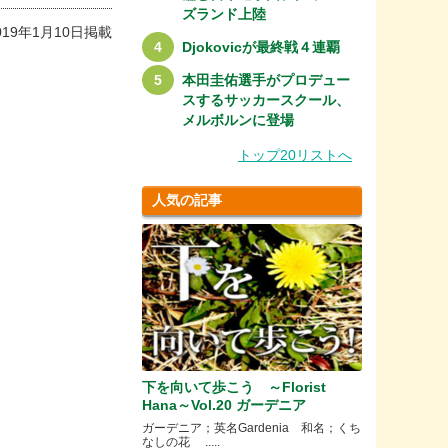
ズランド上陸
019年1月10日掲載
Djokovicが最終戦４連覇
本田圭佑選手がプロデュー
スするサッカースクール、
メルボルンに登場
トップ20リストへ
人気の記事
下を向いて歩こう ～Florist
Hana～Vol.20 ガーデニア
ガーデニア；英名Gardenia 和名；くち
なしの花 .....