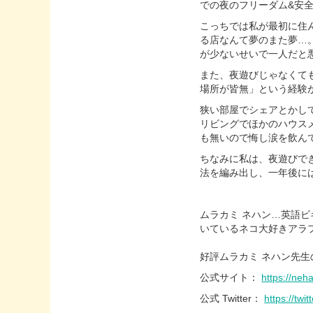
での夜のフリーダム&安
こっちでは私が最初に住
る店なんて夢のまた夢…
が少ないせいで一人だと
また、夜遊びじゃなくて
場所が皆無」という経験
狭い部屋でシェアとかし
リビングでほかのハウス
も無いので悔し涙を飲ん
ちなみに私は、夜遊びで
法を編み出し、一年後には
ムラカミ ネハン…英語
いているネコ大好きアラ
好評ムラカミ ネハン先生
公式サイト：
https://ne
公式 Twitter：
https://tw