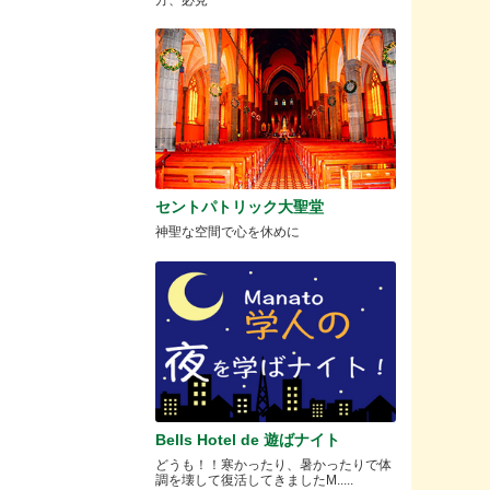
セントパトリック大聖堂
神聖な空間で心を休めに
Bells Hotel de 遊ばナイト
どうも！！寒かったり、暑かったりで体
調を壊して復活してきましたM.....