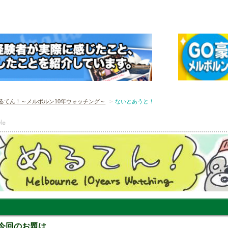
るてん！～メルボルン10年ウォッチング～
ないとあうと！
 今回のお題は