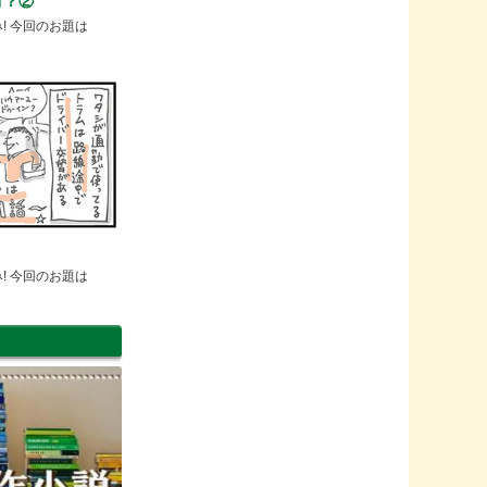
ゴ？②
み! 今回のお題は
み! 今回のお題は