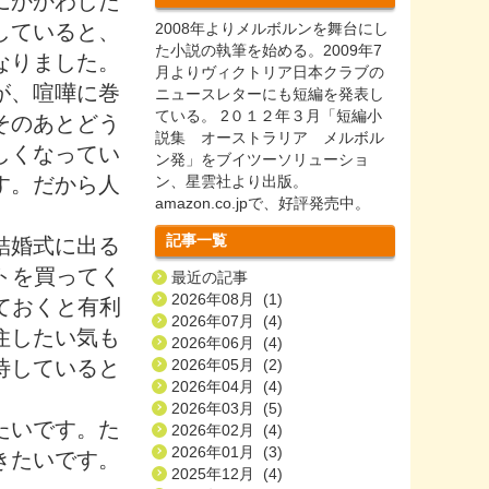
にかかわした
していると、
2008年よりメルボルンを舞台にし
た小説の執筆を始める。2009年7
なりました。
月よりヴィクトリア日本クラブの
が、喧嘩に巻
ニュースレターにも短編を発表し
ている。 2０１２年３月「短編小
そのあとどう
説集 オーストラリア メルボル
しくなってい
ン発」をブイツーソリューショ
す。だから人
ン、星雲社より出版。
amazon.co.jpで、好評発売中。
記事一覧
結婚式に出る
トを買ってく
最近の記事
2026年08月 (1)
ておくと有利
2026年07月 (4)
住したい気も
2026年06月 (4)
待していると
2026年05月 (2)
2026年04月 (4)
2026年03月 (5)
たいです。た
2026年02月 (4)
2026年01月 (3)
行きたいです。
2025年12月 (4)