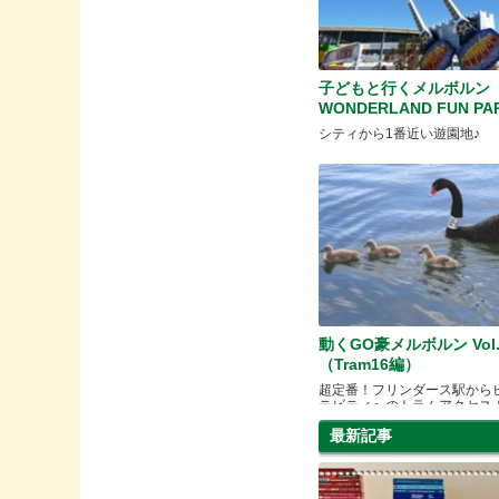
子どもと行くメルボルン
WONDERLAND FUN PA
シティから1番近い遊園地♪
動くGO豪メルボルン Vol.
（Tram16編）
超定番！フリンダース駅から
テビティへのトラムアクセス
最新記事