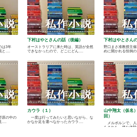
下村はやとさんの話（後編）
下村はやとさん
のは3年
オーストラリアに来た時は、英語が全然
野口まさ准教授主催
....
できなかったので、どこにどん.....
めに開かれる恒例のカレ
カウラ（１）
山中翔太（仮名
回）
野原の中の
一度は行ってみたいと思いながら、な
...
かなか足を運べなかったカウラ.....
メルボルンで、人
をされた、嫌な体験があ