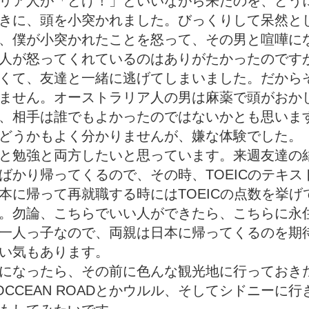
リア人が「どけ！」といいながら来たのを、どう
きに、頭を小突かれました。びっくりして呆然と
、僕が小突かれたことを怒って、その男と喧嘩に
人が怒ってくれているのはありがたかったのです
くて、友達と一緒に逃げてしまいました。だから
ません。オーストラリア人の男は麻薬で頭がおか
、相手は誰でもよかったのではないかとも思いま
どうかもよく分かりませんが、嫌な体験でした。
と勉強と両方したいと思っています。来週友達の
ばかり帰ってくるので、その時、TOEICのテキス
本に帰って再就職する時にはTOEICの点数を挙げ
。勿論、こちらでいい人ができたら、こちらに永
一人っ子なので、両親は日本に帰ってくるのを期
い気もあります。
になったら、その前に色んな観光地に行っておき
 OCCEAN ROADとかウルル、そしてシドニーに