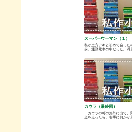
スーパーウーマン（１）
私が土方アキと初めて会った
前。通勤電車の中だった。満員と.
カウラ（最終回）
カウラの町の郊外に出て、
道を走ったら、右手に何かが見..