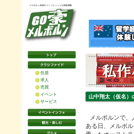
メルボルン体感サイト フレッシュな情報満載
住居
求人
売買
イベント
山中翔太（仮名）
サービス
メルボルンで、
ある日、メルボル