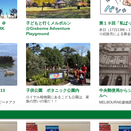
 ＠
子どもと行くメルボルン
第１９回「私ばっか
RK
@Gisborne Adventure
本日（17日13時～
Playground
り絵販売による募金
秋を感じに♪
13
子供公園 ボタニック公園内
中央郵便局から
ルへ
ロイヤル植物園にあるこども公園は、家
族の憩いの場だ！！
ビーチアク
MELBOURNE建物
！