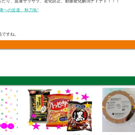
ったり、血液サラサラ、老化防止、動脈硬化解消ナドナド！！！
健康への近道。秋刀魚”
品ですね。