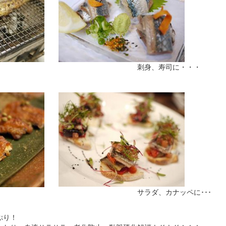
・・・ 刺身、寿司に・・・
 サラダ、カナッペに･･･
ぷり！