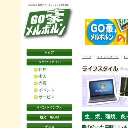
メルボルン体感サイト フレッシュな情報満載
トップ
ライフスタイル
G
住居
求人
売買
イベント
サービス
生、焼、蒲焼、炙
脂ののった美味しいさ