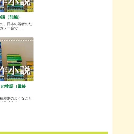
の話（前編）
の、日本の若者のた
ー会で.....
）の物語（最終
種差別のようなこと
ります.....