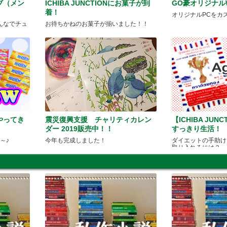
ブ（メン
ICHIBA JUNCTIONにお菓子が到
GO豪オリジナルW
着！
オリジナルPCをカ
んなでチュ
お待ちかねのお菓子が揃いました！！
やってき
震災復興支援 チャリティカレン
【ICHIBA JUN
ダー 2019販売中！！
すっきり生活！
～♪
今年も完成しました！
ダイエットの手助け
取り入れるには？