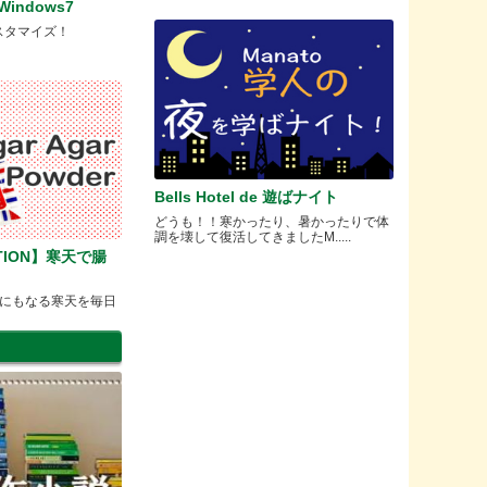
indows7
スタマイズ！
Bells Hotel de 遊ばナイト
どうも！！寒かったり、暑かったりで体
調を壊して復活してきましたM.....
CTION】寒天で腸
にもなる寒天を毎日