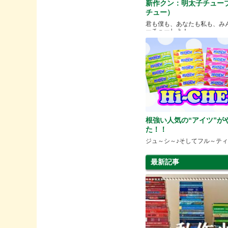
新作クン：明太子チュー
チュー）
君も僕も、あなたも私も、み
ーチューしよ！
根強い人気の“アイツ”が
た！！
ジュ～シ～♪そしてフル～ティ
最新記事