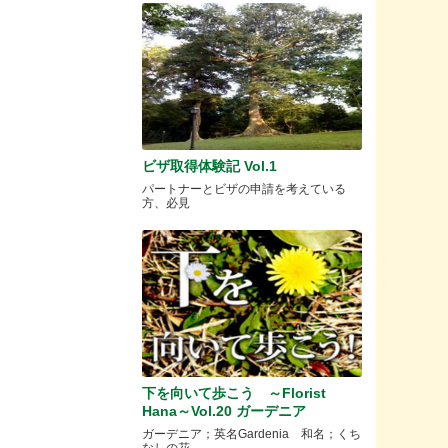
ビザ取得体験記 Vol.1
パートナーとビザの申請を考えている
方、必見
下を向いて歩こう ～Florist
Hana～Vol.20 ガーデニア
ガーデニア；英名Gardenia 和名；くち
なしの花 .....