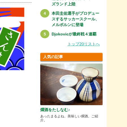
ズランド上陸
本田圭佑選手がプロデュー
スするサッカースクール、
メルボルンに登場
Djokovicが最終戦４連覇
トップ20リストへ
人気の記事
燗酒をたしなむ♪
あったまるよね、美味しい燗酒。ご紹
介。