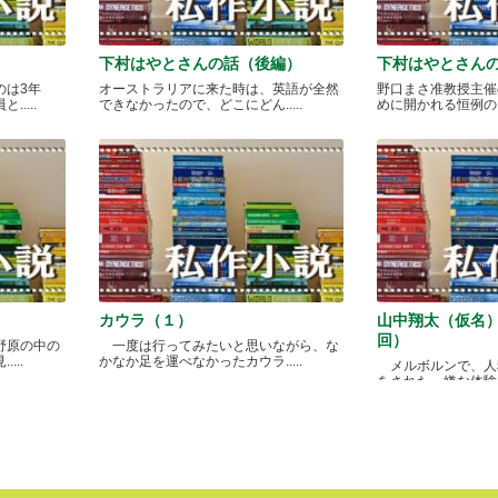
下村はやとさんの話（後編）
下村はやとさん
のは3年
オーストラリアに来た時は、英語が全然
野口まさ准教授主催
....
できなかったので、どこにどん.....
めに開かれる恒例のカレ
カウラ（１）
山中翔太（仮名
回）
野原の中の
一度は行ってみたいと思いながら、な
...
かなか足を運べなかったカウラ.....
メルボルンで、人
をされた、嫌な体験があ