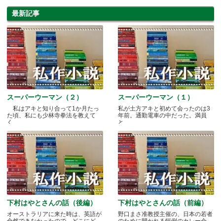
最新記事
スーパーウーマン（２）
スーパーウーマン（１）
私はアキと知り合って1か月たっ
私が土方アキと初めて会ったのは3
た頃、私にも少林寺拳法を教えて
年前。通勤電車の中だった。満員
く.....
と.....
下村はやとさんの話（後編）
下村はやとさんの話（前編）
オーストラリアに来た時は、英語が
野口まさ准教授主催の、日本の若者
全然できなかったので、どこにど
のために開かれる恒例のカレー会