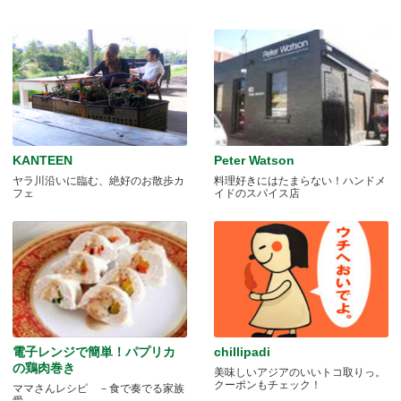
KANTEEN
Peter Watson
ヤラ川沿いに臨む、絶好のお散歩カ
料理好きにはたまらない！ハンドメ
フェ
イドのスパイス店
電子レンジで簡単！パプリカ
chillipadi
の鶏肉巻き
美味しいアジアのいいトコ取りっ。
クーポンもチェック！
ママさんレシピ －食で奏でる家族
愛－