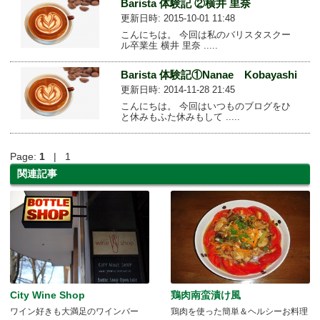
Barista 体験記 ②横井 里奈
更新日時: 2015-10-01 11:48
こんにちは。 今回は私のバリスタスクー
ル卒業生 横井 里奈 .....
Barista 体験記①Nanae Kobayashi
更新日時: 2014-11-28 21:45
こんにちは。 今回はいつものブログをひ
と休みもふた休みもして .....
Page:
1
| 1
関連記事
City Wine Shop
鶏肉南蛮漬け風
ワイン好きも大満足のワインバー
鶏肉を使った簡単＆ヘルシーお料理