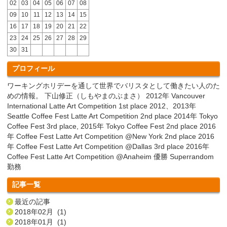
02
03
04
05
06
07
08
09
10
11
12
13
14
15
16
17
18
19
20
21
22
23
24
25
26
27
28
29
30
31
プロフィール
ワーキングホリデーを通して世界でバリスタとして働きたい人のた
めの情報。 下山修正（しもやまのぶまさ） 2012年 Vancouver
International Latte Art Competition 1st place 2012、2013年
Seattle Coffee Fest Latte Art Competition 2nd place 2014年 Tokyo
Coffee Fest 3rd place, 2015年 Tokyo Coffee Fest 2nd place 2016
年 Coffee Fest Latte Art Competition @New York 2nd place 2016
年 Coffee Fest Latte Art Competition @Dallas 3rd place 2016年
Coffee Fest Latte Art Competition @Anaheim 優勝 Superrandom
勤務
記事一覧
最近の記事
2018年02月 (1)
2018年01月 (1)