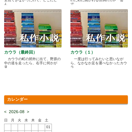
ん.....
で.....
カウラ（最終回）
カウラ（１）
カウラの町の郊外に出て、野原の
一度は行ってみたいと思いなが
中の道を走ったら、右手に何かが
ら、なかなか足を運べなかったカウ
見.....
ラ.....
カレンダー
<
2026-08
>
日
月
火
水
木
金
土
01