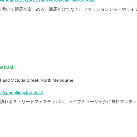
lendar/2019-10-19/stella-artois-caulfield-cup-day
ち着いて競馬が楽しめる。競馬だけでなく、ファッションショーやライ
stival
and Victoria Street, North Melbourne
springflingstreetfest/
年訪れるストリートフェスティバル。ライブミュージックに無料アクテ