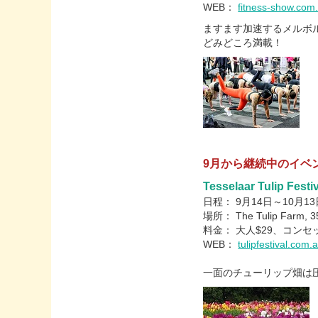
WEB：
fitness-show.com
ますます加速するメルボ
どみどころ満載！
9月から継続中のイベ
Tesselaar Tulip Festi
日程： 9月14日～10月13
場所： The Tulip Farm, 357
料金： 大人$29、コンセ
WEB：
tulipfestival.com.
一面のチューリップ畑は