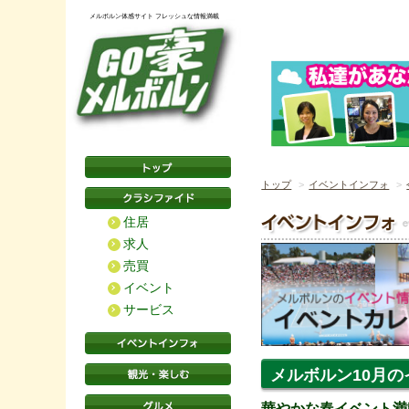
メルボルン体感サイト フレッシュな情報満載
トップ
イベントインフォ
住居
求人
売買
イベント
サービス
メルボルン10月の
華やかな春イベント満