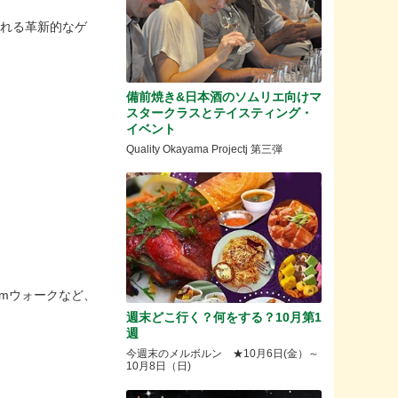
られる革新的なゲ
備前焼き&日本酒のソムリエ向けマ
スタークラスとテイスティング・
イベント
Quality Okayama Projectj 第三弾
mウォークなど、
週末どこ行く？何をする？10月第1
週
今週末のメルボルン ★10月6日(金）～
10月8日（日)