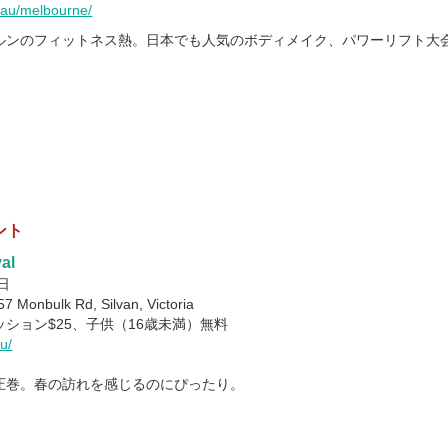
.au/melbourne/
ルンのフィットネス熱。日本でも人気のボディメイク、パワーリフト大
ント
val
日
 Monbulk Rd, Silvan, Victoria
ッション$25、子供（16歳未満）無料
au/
圧巻。春の訪れを感じるのにぴったり。