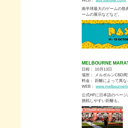
WEB：
aus.paxsite.com/
南半球最大のゲームの祭
ームの展示などなど。
MELBOURNE MARA
日程： 10月13日
場所： メルボルンCBD周
料金： 距離によって異な
WEB：
www.melbournema
公式HPに日本語のペー
挑戦しやすい距離も。