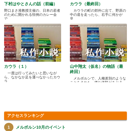
下村はやとさんの話（前編）
カウラ（最終回）
野口まさ准教授主催の、日本の若者
カウラの町の郊外に出て、野原の
のために開かれる恒例のカレー会
中の道を走ったら、右手に何かが
で.....
見.....
カウラ（１）
山中翔太（仮名）の物語（最
終回）
一度は行ってみたいと思いなが
ら、なかなか足を運べなかったカウ
メルボルンで、人種差別のような
ラ.....
ことをされた、嫌な体験がありま
す.....
アクセスランキング
メルボルン10月のイベント