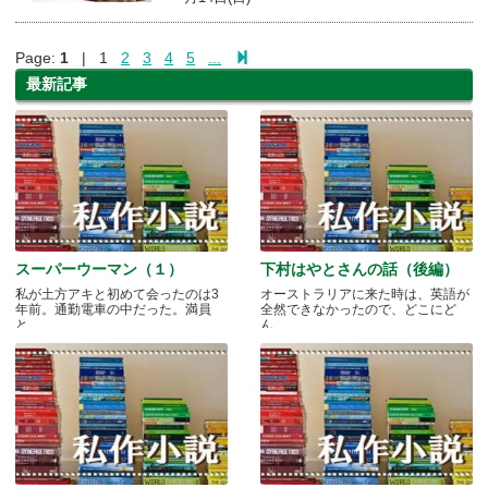
Page:
1
| 1
2
3
4
5
...
最新記事
スーパーウーマン（１）
下村はやとさんの話（後編）
私が土方アキと初めて会ったのは3
オーストラリアに来た時は、英語が
年前。通勤電車の中だった。満員
全然できなかったので、どこにど
と.....
ん.....