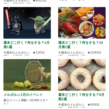
今週末のメルボルン ★9月22日
(金）～9月24日（日)
Quality Okayama Projectj 第三弾
週末どこ行く？何をする？1月
週末どこ行く？何をする？10
第1週
月第1週
今週末のメルボルン ★1月5日
今週末のメルボルン ★10月6日
(金）～1月7日（日)
(金）～10月8日（日)
メルボルン1月のイベント
週末どこ行く？何をする？9月
第2週
夏のイベント満載！2018年スター
ト！
今週末のメルボルン ★9月8日
(金）～9月10日（日)