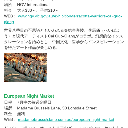
場所： NGV International
料金： 大人$30～、子供$10～
WEB：
www.ngv.vic.gov.au/exhibition/terracotta-warriors-cai-guo-
qiang
世界八番目の不思議ともいわれる秦始皇帝陵、兵馬俑（へいばよ
う）と現代アーティストCai Guo-Qiangがコラボ。幻想的なインス
タレーションを始めとし、中国文化・哲学からインスピレーション
を得たアート作品が楽しめる。
European Night Market
日程： 7月中の毎週金曜日
場所： Madame Brussels Lane, 50 Lonsdale Street
料金： 無料
WEB：
madamebrusselslane.com.au/european-night-market
ドイツ、フランス、オーストリアなどヨーロッパのマーケットをメ