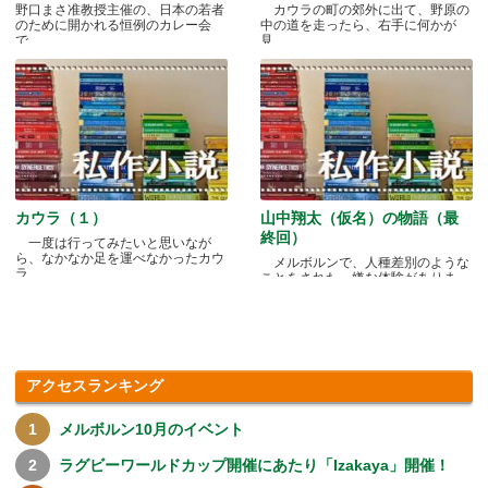
野口まさ准教授主催の、日本の若者
カウラの町の郊外に出て、野原の
のために開かれる恒例のカレー会
中の道を走ったら、右手に何かが
で.....
見.....
カウラ（１）
山中翔太（仮名）の物語（最
終回）
一度は行ってみたいと思いなが
ら、なかなか足を運べなかったカウ
メルボルンで、人種差別のような
ラ.....
ことをされた、嫌な体験がありま
す.....
アクセスランキング
メルボルン10月のイベント
ラグビーワールドカップ開催にあたり「Izakaya」開催！