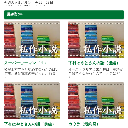
今週のメルボルン ★11月23日
（金）～11月25日（日）★
最新記事
スーパーウーマン（１）
下村はやとさんの話（後編）
私が土方アキと初めて会ったのは3
オーストラリアに来た時は、英語が
年前。通勤電車の中だった。満員
全然できなかったので、どこにど
と.....
ん.....
下村はやとさんの話（前編）
カウラ（最終回）