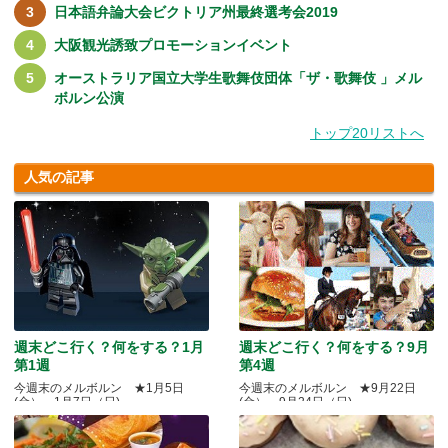
日本語弁論大会ビクトリア州最終選考会2019
大阪観光誘致プロモーションイベント
オーストラリア国立大学生歌舞伎団体「ザ・歌舞伎 」メル
ボルン公演
トップ20リストへ
人気の記事
週末どこ行く？何をする？1月
週末どこ行く？何をする？9月
第1週
第4週
今週末のメルボルン ★1月5日
今週末のメルボルン ★9月22日
(金）～1月7日（日)
(金）～9月24日（日)