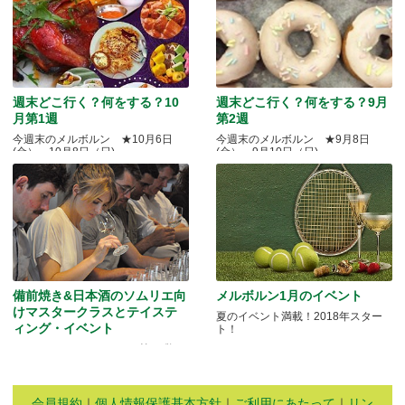
週末どこ行く？何をする？10
週末どこ行く？何をする？9月
月第1週
第2週
今週末のメルボルン ★10月6日
今週末のメルボルン ★9月8日
(金）～10月8日（日)
(金）～9月10日（日)
備前焼き&日本酒のソムリエ向
メルボルン1月のイベント
けマスタークラスとテイステ
夏のイベント満載！2018年スター
ィング・イベント
ト！
Quality Okayama Projectj 第三弾
会員規約
｜
個人情報保護基本方針
｜
ご利用にあたって
｜
リン