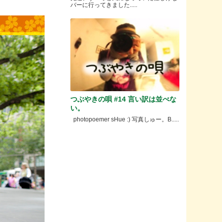
バーに行ってきました.....
つぶやきの唄 #14 言い訳は並べな
い。
photopoemer sHue :) 写真しゅー。B.....