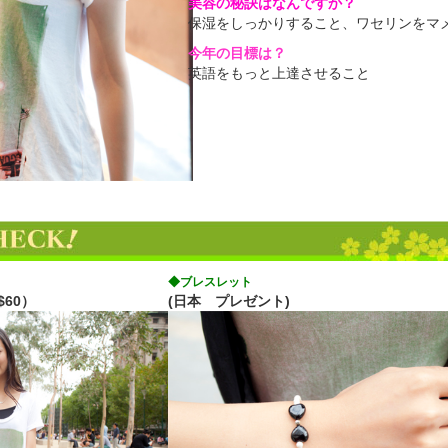
美容の秘訣はなんですか？
保湿をしっかりすること、ワセリンをマ
今年の目標は？
英語をもっと上達させること
◆ブレスレット
60）
(日本 プレゼント)