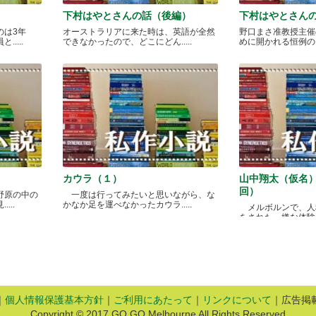
下村はやとさんの話（後編）
下村はやとさん
のは3年
オーストラリアに来た時は、英語が全然
野口まさ准教授主催
....
できなかったので、どこにどん.....
めに開かれる恒例のカレ
カウラ（１）
山中翔太（仮名
回）
野原の中の
一度は行ってみたいと思いながら、な
...
かなか足を運べなかったカウラ.....
メルボルンで、人
をされた、嫌な体験があ
｜
個人情報保護基本方針
｜
ご利用にあたって
｜
リンクについて
｜広告掲
Copyright © 2017 GO GO Melbourne All Rights Reserved