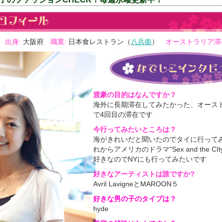
歳
出身:
大阪府
職業:
日本食レストラン（
八兵衛
）
オーストラリア滞
渡豪の目的はなんですか？
海外に長期滞在してみたかった、オース
で4回目の滞在です
今行ってみたいところは
？
海がきれいだと聞いたのでタイに行って
れからアメリカのドラマ"Sex and the CI
好きなのでNYにも行ってみたいです
好きなアーティストは誰ですか
?
Avril LavigneとMAROON５
好きな男の子のタイプは？
hyde