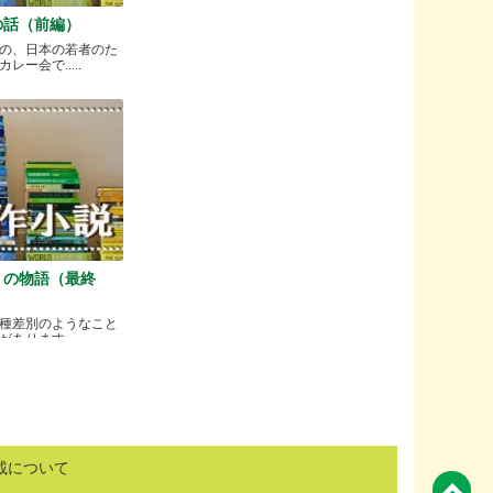
の話（前編）
の、日本の若者のた
ー会で.....
）の物語（最終
種差別のようなこと
ります.....
載について