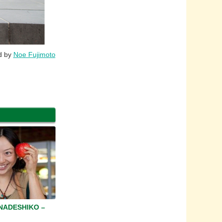
d by
Noe Fujimoto
ADESHIKO –