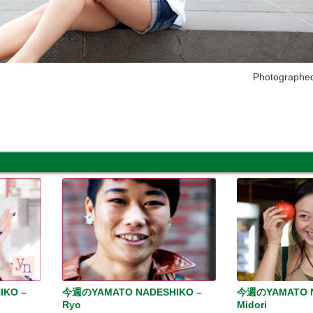
Photographe
IKO –
今週のYAMATO NADESHIKO –
今週のYAMATO N
Ryo
Midori