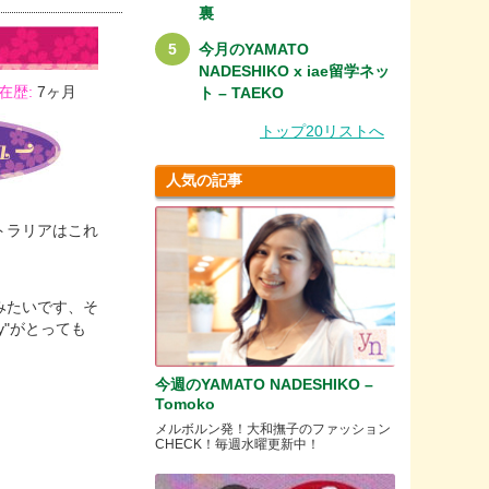
裏
今月のYAMATO
NADESHIKO x iae留学ネッ
在歴:
7ヶ月
ト – TAEKO
トップ20リストへ
人気の記事
トラリアはこれ
みたいです、そ
ty"がとっても
今週のYAMATO NADESHIKO –
Tomoko
メルボルン発！大和撫子のファッション
CHECK！毎週水曜更新中！