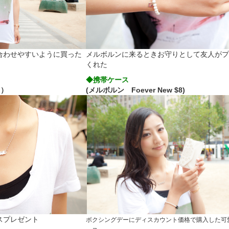
合わせやすいように買った
メルボルンに来るときお守りとして友人が
くれた
◆携帯ケース
ト
）
(メルボルン Foever New $8)
スプレゼント
ボクシングデーにディスカウント価格で購入した可