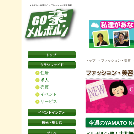
メルボルン体感サイト フレッシュな情報満載
トップ
ファッション・美容
住居
求人
売買
イベント
サービス
今週のYAMATO NA
メルボルン発！大和撫