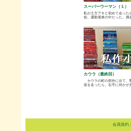
スーパーウーマン（１）
私が土方アキと初めて会った
前。通勤電車の中だった。満員と.
カウラ（最終回）
カウラの町の郊外に出て、
道を走ったら、右手に何かが見..
会員規約