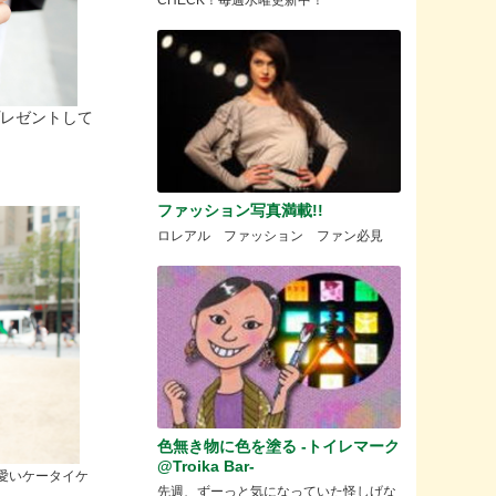
CHECK！毎週水曜更新中！
プレゼントして
ファッション写真満載!!
ロレアル ファッション ファン必見
色無き物に色を塗る -トイレマーク
@Troika Bar-
愛いケータイケ
先週、ずーっと気になっていた怪しげな