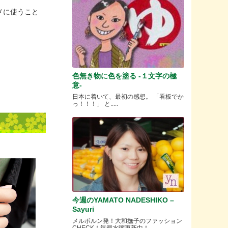
メに使うこと
色無き物に色を塗る -１文字の極
意-
日本に着いて、最初の感想。 「看板でか
っ！！！」 と.....
今週のYAMATO NADESHIKO –
Sayuri
メルボルン発！大和撫子のファッション