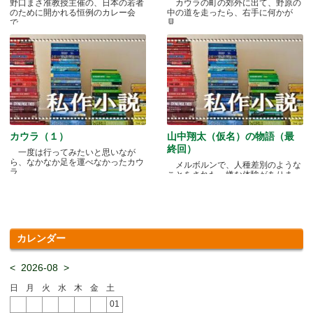
野口まさ准教授主催の、日本の若者
カウラの町の郊外に出て、野原の
のために開かれる恒例のカレー会
中の道を走ったら、右手に何かが
で.....
見.....
カウラ（１）
山中翔太（仮名）の物語（最
終回）
一度は行ってみたいと思いなが
ら、なかなか足を運べなかったカウ
メルボルンで、人種差別のような
ラ.....
ことをされた、嫌な体験がありま
す.....
カレンダー
<
2026-08
>
日
月
火
水
木
金
土
01