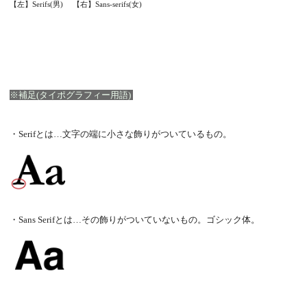
【左】Serifs(男) 【右】Sans-serifs(女)
※補足(タイポグラフィー用語)
・Serifとは…文字の端に小さな飾りがついているもの。
・Sans Serifとは…その飾りがついていないもの。ゴシック体。