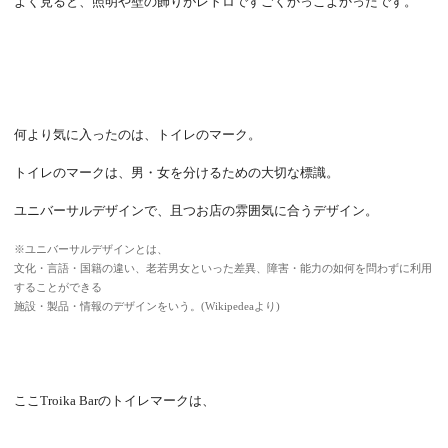
よく見ると、照明や壁の飾りがレトロですごくかっこよかったです。
何より気に入ったのは、トイレのマーク。
トイレのマークは、男・女を分けるための大切な標識。
ユニバーサルデザインで、且つお店の雰囲気に合うデザイン。
※ユニバーサルデザインとは、
文化・言語・国籍の違い、老若男女といった差異、障害・能力の如何を問わずに利用
することができる
施設・製品・情報のデザインをいう。(Wikipedeaより)
ここTroika Barのトイレマークは、