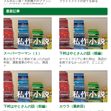
メルボルン発！大和撫子のファッシ
ブライドメイドの全てを探る
ョンCHECK！毎週水曜更新中！
最新記事
スーパーウーマン（１）
下村はやとさんの話（後編）
私が土方アキと初めて会ったのは3
オーストラリアに来た時は、英語が
年前。通勤電車の中だった。満員
全然できなかったので、どこにど
と.....
ん.....
下村はやとさんの話（前編）
カウラ（最終回）