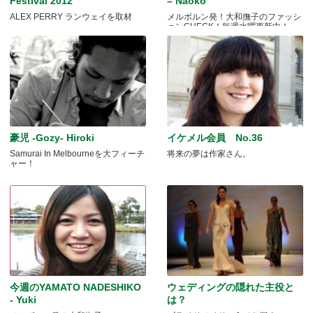
Festival 2012
– Naoko
ALEX PERRY ランウェイを取材
メルボルン発！大和撫子のファッシ
ョンCHECK！毎週水曜更新中！
豪児 -Gozy- Hiroki
イケメル会員 No.36
Samurai In Melbourneを大フィーチ
将来の夢は作家さん。
ャー！
今週のYAMATO NADESHIKO
ウェディングの隠れた主役と
- Yuki
は？