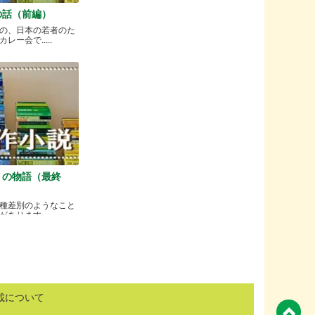
の話（前編）
の、日本の若者のた
ー会で.....
）の物語（最終
種差別のようなこと
ります.....
載について