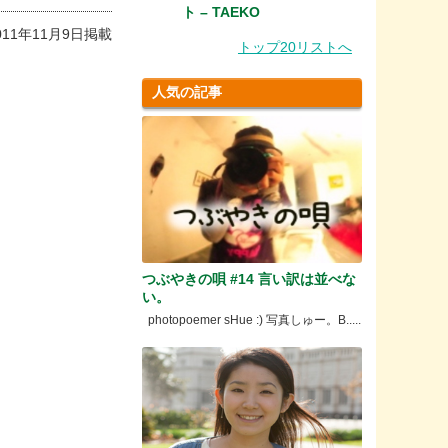
ト – TAEKO
011年11月9日掲載
トップ20リストへ
人気の記事
つぶやきの唄 #14 言い訳は並べな
い。
photopoemer sHue :) 写真しゅー。B.....