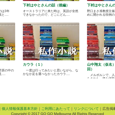
下村はやとさんの話（後編）
下村はやとさん
のは3年
オーストラリアに来た時は、英語が全然
野口まさ准教授主催
....
できなかったので、どこにどん.....
めに開かれる恒例のカレ
カウラ（１）
山中翔太（仮名
回）
野原の中の
一度は行ってみたいと思いながら、な
...
かなか足を運べなかったカウラ.....
メルボルンで、人
をされた、嫌な体験があ
｜
個人情報保護基本方針
｜
ご利用にあたって
｜
リンクについて
｜広告掲
Copyright © 2017 GO GO Melbourne All Rights Reserved