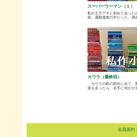
スーパーウーマン（１）
私が土方アキと初めて会った
前。通勤電車の中だった。満員と.
カウラ（最終回）
カウラの町の郊外に出て、
道を走ったら、右手に何かが見..
会員規約