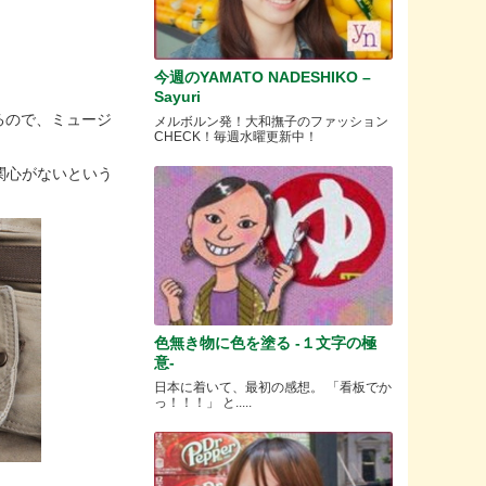
今週のYAMATO NADESHIKO –
Sayuri
あるので、ミュージ
メルボルン発！大和撫子のファッション
CHECK！毎週水曜更新中！
関心がないという
色無き物に色を塗る -１文字の極
意-
日本に着いて、最初の感想。 「看板でか
っ！！！」 と.....