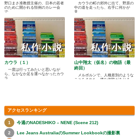
野口まさ准教授主催の、日本の若者
カウラの町の郊外に出て、野原の
のために開かれる恒例のカレー会
中の道を走ったら、右手に何かが
で.....
見.....
カウラ（１）
山中翔太（仮名）の物語（最
終回）
一度は行ってみたいと思いなが
ら、なかなか足を運べなかったカウ
メルボルンで、人種差別のような
ラ.....
ことをされた、嫌な体験がありま
す.....
アクセスランキング
今週のNADESHIKO – NENE (Scene 212)
Lee Jeans AustraliaのSummer Lookbookの撮影裏