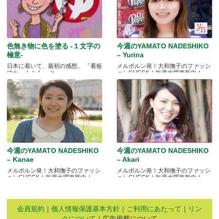
色無き物に色を塗る -１文字の
今週のYAMATO NADESHIKO
極意-
– Yurina
日本に着いて、最初の感想。 「看板
メルボルン発！大和撫子のファッシ
でかっ！！！」 と.....
ョンCHECK！毎週水曜更新中！
今週のYAMATO NADESHIKO
今週のYAMATO NADESHIKO
– Kanae
– Akari
メルボルン発！大和撫子のファッシ
メルボルン発！大和撫子のファッシ
ョンCHECK！毎週水曜更新中！
ョンCHECK！毎週水曜更新中！
会員規約
｜
個人情報保護基本方針
｜
ご利用にあたって
｜
リン
クについて
｜広告掲載について