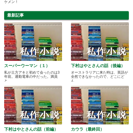
ケメン！
最新記事
スーパーウーマン（１）
下村はやとさんの話（後編）
私が土方アキと初めて会ったのは3
オーストラリアに来た時は、英語が
年前。通勤電車の中だった。満員
全然できなかったので、どこにど
と.....
ん.....
下村はやとさんの話（前編）
カウラ（最終回）