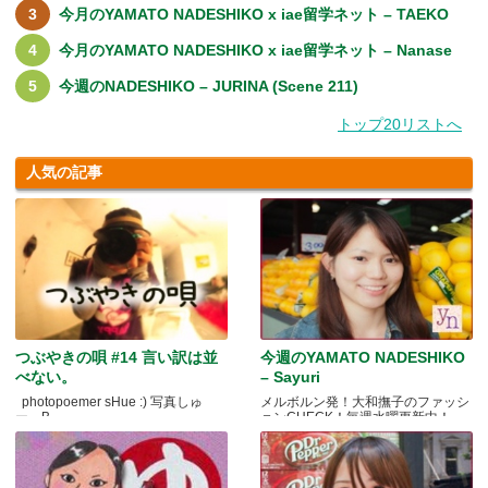
今月のYAMATO NADESHIKO x iae留学ネット – TAEKO
今月のYAMATO NADESHIKO x iae留学ネット – Nanase
今週のNADESHIKO – JURINA (Scene 211)
トップ20リストへ
人気の記事
つぶやきの唄 #14 言い訳は並
今週のYAMATO NADESHIKO
べない。
– Sayuri
photopoemer sHue :) 写真しゅ
メルボルン発！大和撫子のファッシ
ー。B.....
ョンCHECK！毎週水曜更新中！