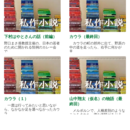
下村はやとさんの話（前編）
カウラ（最終回）
野口まさ准教授主催の、日本の若者
カウラの町の郊外に出て、野原の
のために開かれる恒例のカレー会
中の道を走ったら、右手に何かが
で.....
見.....
カウラ（１）
山中翔太（仮名）の物語（最
終回）
一度は行ってみたいと思いなが
ら、なかなか足を運べなかったカウ
メルボルンで、人種差別のような
ラ.....
ことをされた、嫌な体験がありま
す.....