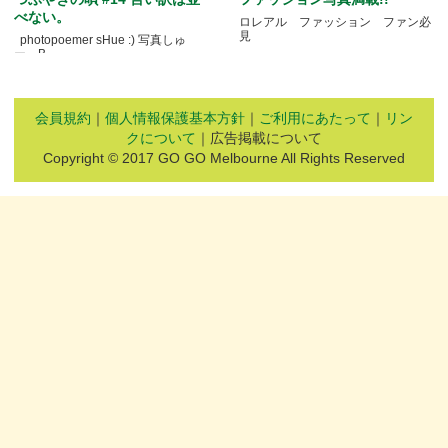
べない。
ロレアル ファッション ファン必
見
photopoemer sHue :) 写真しゅ
ー。B.....
会員規約
｜
個人情報保護基本方針
｜
ご利用にあたって
｜
リン
クについて
｜広告掲載について
Copyright © 2017 GO GO Melbourne All Rights Reserved