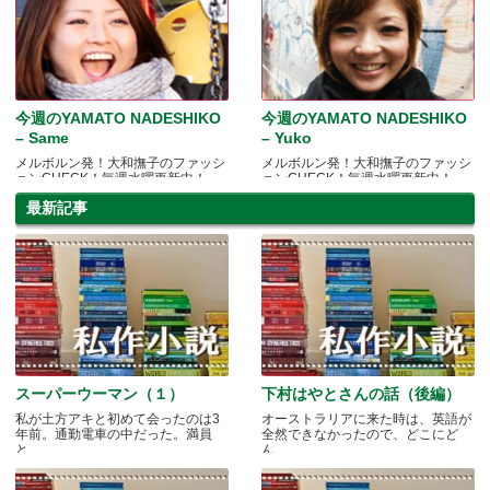
今週のYAMATO NADESHIKO
今週のYAMATO NADESHIKO
– Same
– Yuko
メルボルン発！大和撫子のファッシ
メルボルン発！大和撫子のファッシ
ョンCHECK！毎週水曜更新中！
ョンCHECK！毎週水曜更新中！
最新記事
スーパーウーマン（１）
下村はやとさんの話（後編）
私が土方アキと初めて会ったのは3
オーストラリアに来た時は、英語が
年前。通勤電車の中だった。満員
全然できなかったので、どこにど
と.....
ん.....