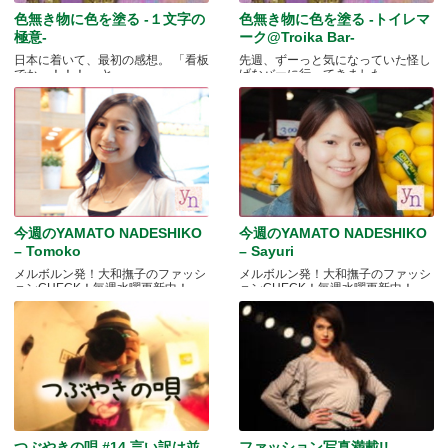
色無き物に色を塗る -１文字の
色無き物に色を塗る -トイレマ
極意-
ーク@Troika Bar-
日本に着いて、最初の感想。 「看板
先週、ずーっと気になっていた怪し
でかっ！！！」 と.....
げなバーに行ってきました.....
今週のYAMATO NADESHIKO
今週のYAMATO NADESHIKO
– Tomoko
– Sayuri
メルボルン発！大和撫子のファッシ
メルボルン発！大和撫子のファッシ
ョンCHECK！毎週水曜更新中！
ョンCHECK！毎週水曜更新中！
つぶやきの唄 #14 言い訳は並
ファッション写真満載!!