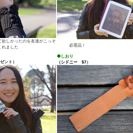
て欲しかったのを友達がこっそ
必需品！
くれました
◆しおり
レゼント）
（シドニー $7
）