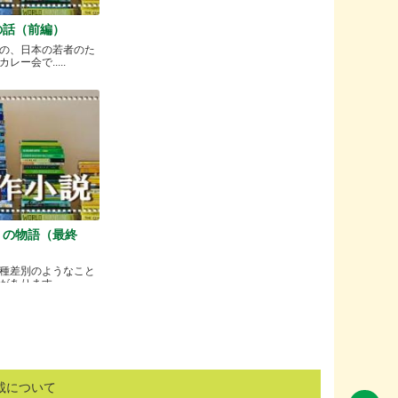
の話（前編）
の、日本の若者のた
ー会で.....
）の物語（最終
種差別のようなこと
ります.....
載について