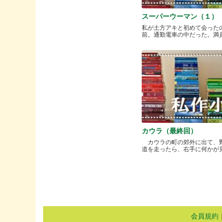
スーパーウーマン（１）
私が土方アキと初めて会った
前。通勤電車の中だった。満員と.
カウラ（最終回）
カウラの町の郊外に出て、
道を走ったら、右手に何かが見..
会員規約