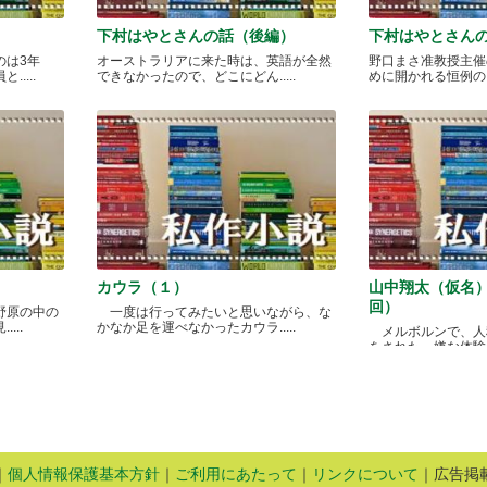
下村はやとさんの話（後編）
下村はやとさん
のは3年
オーストラリアに来た時は、英語が全然
野口まさ准教授主催
....
できなかったので、どこにどん.....
めに開かれる恒例のカレ
カウラ（１）
山中翔太（仮名
回）
野原の中の
一度は行ってみたいと思いながら、な
...
かなか足を運べなかったカウラ.....
メルボルンで、人
をされた、嫌な体験があ
｜
個人情報保護基本方針
｜
ご利用にあたって
｜
リンクについて
｜広告掲