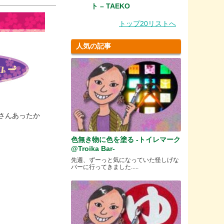
ト – TAEKO
トップ20リストへ
人気の記事
さんあったか
色無き物に色を塗る -トイレマーク
@Troika Bar-
先週、ずーっと気になっていた怪しげな
バーに行ってきました.....