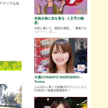
スマンでもあ
色無き物に色を塗る -１文字の極
意-
日本に着いて、最初の感想。 「看板でか
っ！！！」 と.....
今週のYAMATO NADESHIKO –
Yurina
メルボルン発！大和撫子のファッション
CHECK！毎週水曜更新中！