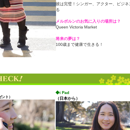
彼は完璧！シンガー、アクター、ビジネ
る
メルボルンのお気に入りの場所は？
Queen Victoria Market
将来の夢は？
100歳まで健康で生きる！
◆i Pad
ゼント）
（日本から）