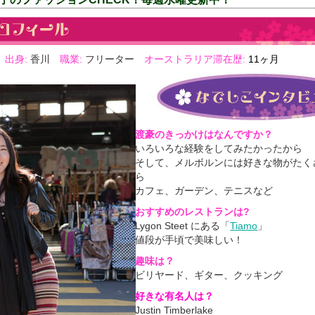
歳
出身:
香川
職業:
フリーター
オーストラリア滞在歴:
11ヶ月
渡豪のきっかけはなんですか？
いろいろな経験をしてみたかったから
そして、メルボルンには好きな物がたく
ら
カフェ、ガーデン、テニスなど
おすすめのレストランは?
Lygon Steet にある「
Tiamo
」
値段が手頃で美味しい！
趣味は？
ビリヤード、ギター、クッキング
好きな有名人は？
Justin Timberlake