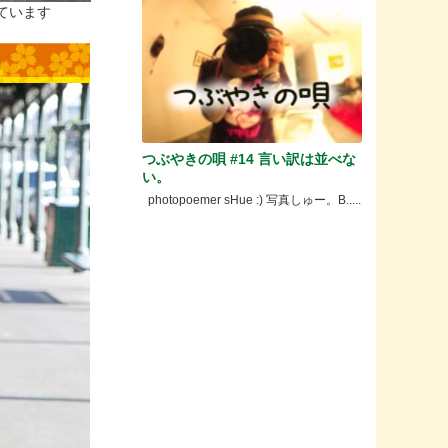
ています
つぶやきの唄 #14 言い訳は並べな
い。
photopoemer sHue :) 写真しゅー。B.....