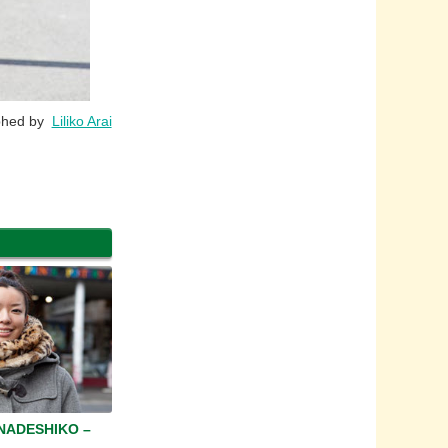
phed by
Liliko Arai
ADESHIKO –