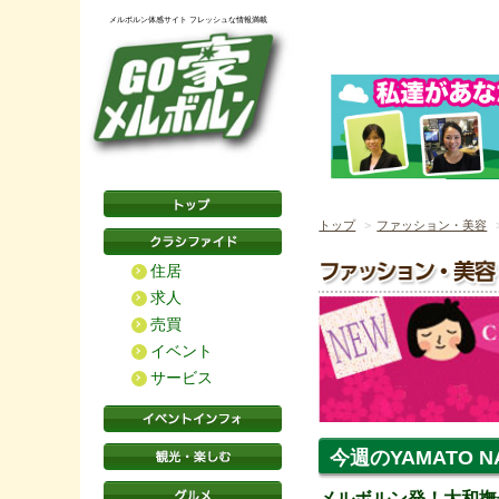
メルボルン体感サイト フレッシュな情報満載
トップ
ファッション・美容
住居
求人
売買
イベント
サービス
今週のYAMATO NAD
メルボルン発！大和撫