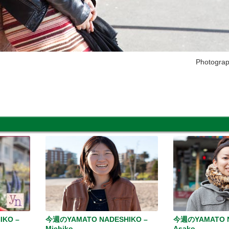
Photogra
IKO –
今週のYAMATO NADESHIKO –
今週のYAMATO N
Michiko
Asako