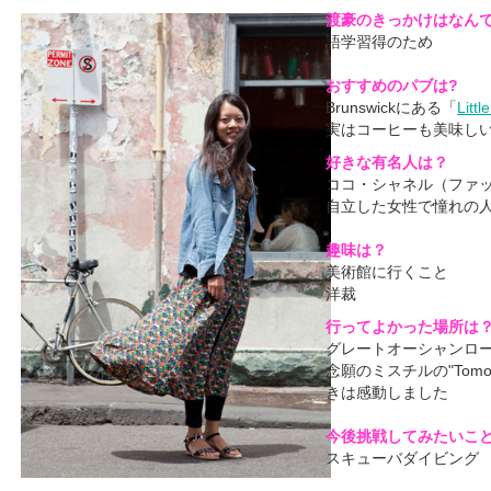
渡豪のきっかけはなん
語学習得のため
おすすめのパブは?
Brunswickにある「
Littl
実はコーヒーも美味し
好きな有名人は？
ココ・シャネル（ファ
自立した女性で憧れの
趣味は？
美術館に行くこと
洋裁
行ってよかった場所は
グレートオーシャンロ
念願のミスチルの"Tomor
きは感動しました
今後挑戦してみたいこ
スキューバダイビング