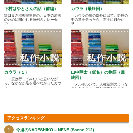
下村はやとさんの話（前編）
カウラ（最終回）
野口まさ准教授主催の、日本の若者
カウラの町の郊外に出て、野原の
のために開かれる恒例のカレー会
中の道を走ったら、右手に何かが
で.....
見.....
カウラ（１）
山中翔太（仮名）の物語（最
終回）
一度は行ってみたいと思いなが
ら、なかなか足を運べなかったカウ
メルボルンで、人種差別のような
ラ.....
ことをされた、嫌な体験がありま
す.....
アクセスランキング
今週のNADESHIKO – NENE (Scene 212)