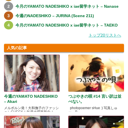
今月のYAMATO NADESHIKO x iae留学ネット – Nanase
今週のNADESHIKO – JURINA (Scene 211)
今月のYAMATO NADESHIKO x iae留学ネット – TAEKO
トップ20リストへ
人気の記事
今週のYAMATO NADESHIKO
つぶやきの唄 #14 言い訳は並
– Akari
べない。
メルボルン発！大和撫子のファッシ
photopoemer sHue :) 写真しゅ
ョンCHECK！毎週水曜更新中！
ー。B.....