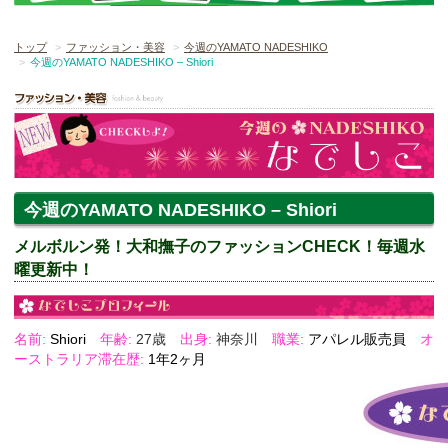
トップ
ファッション・美容
今週のYAMATO NADESHIKO
今週のYAMATO NADESHIKO – Shiori
今週のYAMATO NADESHIKO – Shiori
メルボルン発！大和撫子のファッションCHECK！毎週水
曜更新中！
名前:
Shiori
年齢:
27歳
出身:
神奈川
職業:
アパレル販売員
オ
ーストラリア滞在歴:
1年2ヶ月