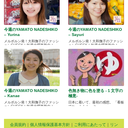
今週のYAMATO NADESHIKO
今週のYAMATO NADESHIKO
– Yurina
– Sayuri
メルボルン発！大和撫子のファッシ
メルボルン発！大和撫子のファッシ
ョンCHECK！毎週水曜更新中！
ョンCHECK！毎週水曜更新中！
今週のYAMATO NADESHIKO
色無き物に色を塗る -１文字の
– Kanae
極意-
メルボルン発！大和撫子のファッシ
日本に着いて、最初の感想。 「看板
ョンCHECK！毎週水曜更新中！
でかっ！！！」 と.....
会員規約
｜
個人情報保護基本方針
｜
ご利用にあたって
｜
リン