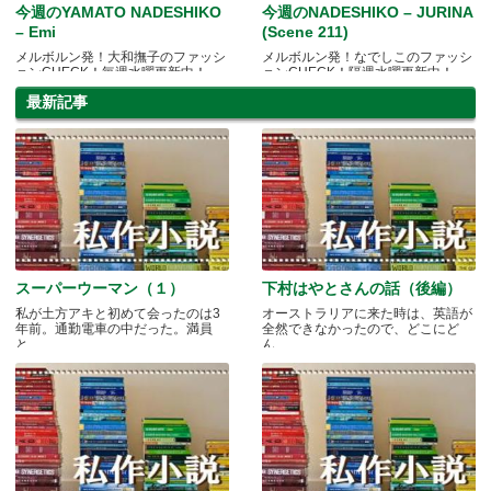
今週のYAMATO NADESHIKO
今週のNADESHIKO – JURINA
– Emi
(Scene 211)
メルボルン発！大和撫子のファッシ
メルボルン発！なでしこのファッシ
ョンCHECK！毎週水曜更新中！
ョンCHECK！隔週水曜更新中！
最新記事
スーパーウーマン（１）
下村はやとさんの話（後編）
私が土方アキと初めて会ったのは3
オーストラリアに来た時は、英語が
年前。通勤電車の中だった。満員
全然できなかったので、どこにど
と.....
ん.....