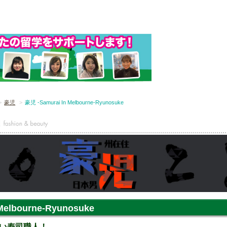
豪児
豪児 -Samurai In Melbourne-Ryunosuke
Melbourne-Ryunosuke
い寿司職人！