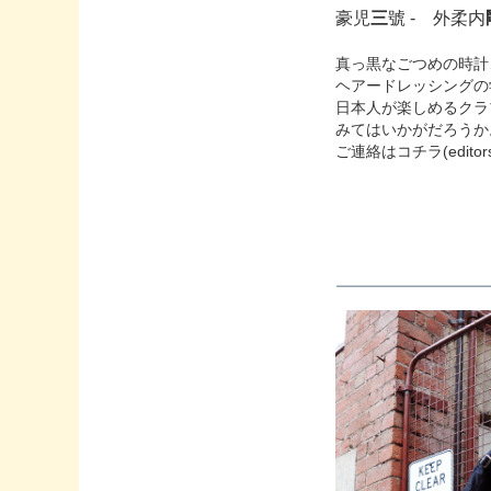
豪児
三
號 - 外柔内
真っ黒なごつめの時計、
ヘアードレッシングの
日本人が楽しめるクラ
みてはいかがだろうか
ご連絡はコチラ(editors