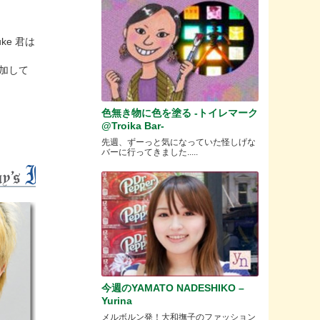
e 君は
加して
色無き物に色を塗る -トイレマーク
@Troika Bar-
先週、ずーっと気になっていた怪しげな
バーに行ってきました.....
今週のYAMATO NADESHIKO –
Yurina
メルボルン発！大和撫子のファッション