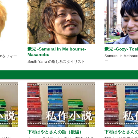
豪児 -Samurai In Melbourne-
豪児 -Gozy- Tos
Masanobu
urneをフィー
Samurai In Mel
ー！
South Yarra の癒し系スタイリスト
下村はやとさんの話（後編）
下村はやとさん