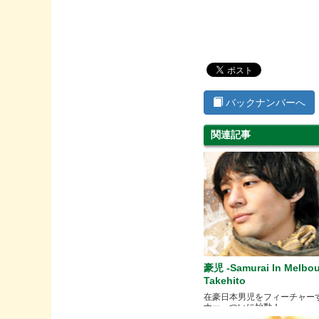
バックナンバーへ
関連記事
豪児 -Samurai In Melbou
Takehito
在豪日本男児をフィーチャー
ナー、ついに始動！