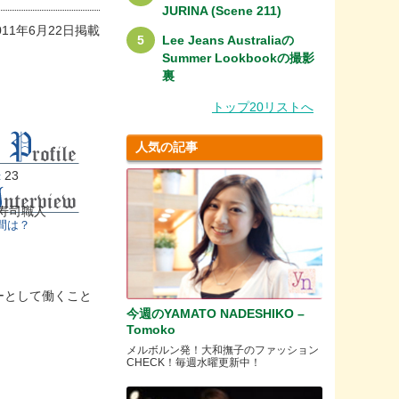
JURINA (Scene 211)
011年6月22日掲載
Lee Jeans Australiaの
Summer Lookbookの撮影
裏
トップ20リストへ
人気の記事
23
:
寿司職人
間は？
ーとして働くこと
今週のYAMATO NADESHIKO –
Tomoko
メルボルン発！大和撫子のファッション
CHECK！毎週水曜更新中！