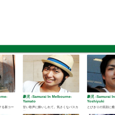
rne-
豪児 -Samurai In Melbourne-
豪児 -Samurai In
Yamato
Yoshiyuki
する新コー
甘い歌声に酔いしれて。気さくなバスカ
とびきりの笑顔に癒
ー