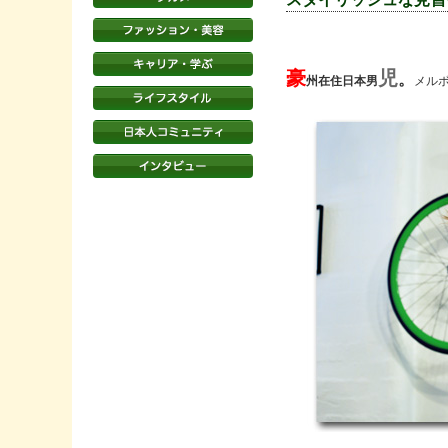
豪
児
。
州在住日本男
メル