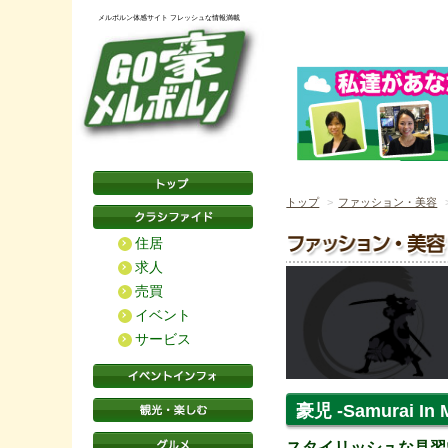
メルボルン体感サイト フレッシュな情報満載
トップ
ファッション・美容
住居
求人
売買
イベント
サービス
豪児 -Samurai In 
スタイリッシュな見習