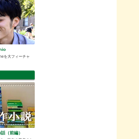
hio
bourneを大フィーチャ
の話（前編）