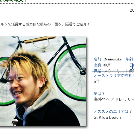
2
ボルンで活躍する魅力的な彼らの一面を、隔週でご紹介！
名前:
Ryunosuke
年齢
出身:
神戸
スタイリスト兼
職業:
オーストラリア滞在期
5年
夢は？
海外でヘアドレッサ
オススメのエリアは？
St.Kilda beach