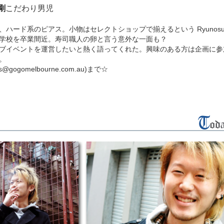
剛
こだわり男児
ハード系のピアス。小物はセレクトショップで揃えるという Ryunosuk
学校を卒業間近。寿司職人の卵と言う意外な一面も？
ブイベントを運営したいと熱く語ってくれた。興味のある方は企画に参
。
@gogomelbourne.com.au)まで☆