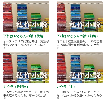
下村はやとさんの話（後編）
下村はやとさんの話（前編）
オーストラリアに来た時は、英語が
野口まさ准教授主催の、日本の若者
全然できなかったので、どこにど
のために開かれる恒例のカレー会
ん.....
で.....
カウラ（最終回）
カウラ（１）
カウラの町の郊外に出て、野原の
一度は行ってみたいと思いなが
中の道を走ったら、右手に何かが
ら、なかなか足を運べなかったカウ
見.....
ラ.....