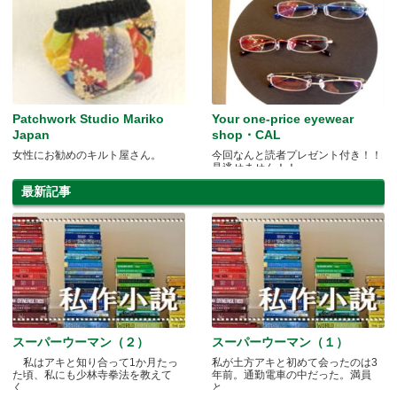
Patchwork Studio Mariko
Your one-price eyewear
Japan
shop・CAL
女性にお勧めのキルト屋さん。
今回なんと読者プレゼント付き！！
見逃せません！！
最新記事
スーパーウーマン（２）
スーパーウーマン（１）
私はアキと知り合って1か月たっ
私が土方アキと初めて会ったのは3
た頃、私にも少林寺拳法を教えて
年前。通勤電車の中だった。満員
く.....
と.....