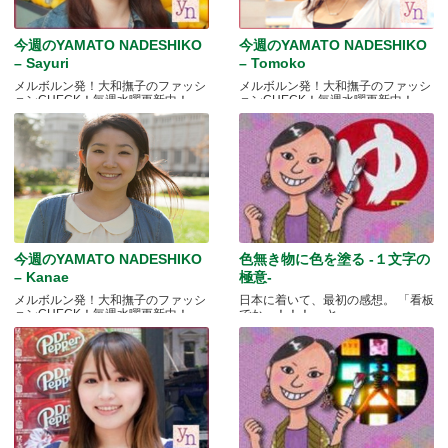
今週のYAMATO NADESHIKO
今週のYAMATO NADESHIKO
– Sayuri
– Tomoko
メルボルン発！大和撫子のファッシ
メルボルン発！大和撫子のファッシ
ョンCHECK！毎週水曜更新中！
ョンCHECK！毎週水曜更新中！
今週のYAMATO NADESHIKO
色無き物に色を塗る -１文字の
– Kanae
極意-
メルボルン発！大和撫子のファッシ
日本に着いて、最初の感想。 「看板
ョンCHECK！毎週水曜更新中！
でかっ！！！」 と.....