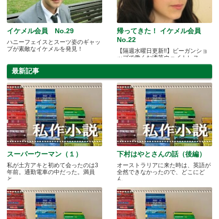
イケメル会員 No.29
帰ってきた！ イケメル会員
No.22
ハニーフェイスとスーツ姿のギャッ
プが素敵なイケメルを発見！
【隔週水曜日更新!!】ビーガンショ
ップで働くお洒落ウェイトレス
最新記事
スーパーウーマン（１）
下村はやとさんの話（後編）
私が土方アキと初めて会ったのは3
オーストラリアに来た時は、英語が
年前。通勤電車の中だった。満員
全然できなかったので、どこにど
と.....
ん.....