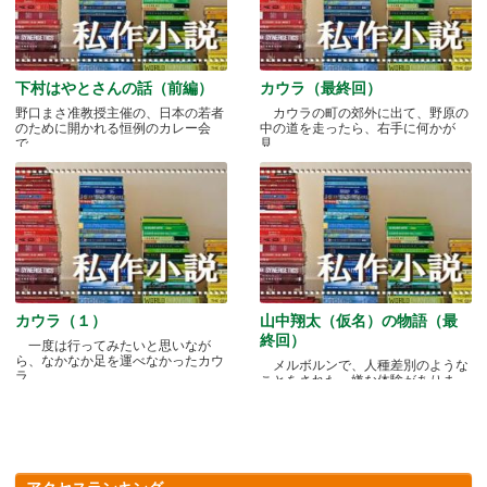
下村はやとさんの話（前編）
カウラ（最終回）
野口まさ准教授主催の、日本の若者
カウラの町の郊外に出て、野原の
のために開かれる恒例のカレー会
中の道を走ったら、右手に何かが
で.....
見.....
カウラ（１）
山中翔太（仮名）の物語（最
終回）
一度は行ってみたいと思いなが
ら、なかなか足を運べなかったカウ
メルボルンで、人種差別のような
ラ.....
ことをされた、嫌な体験がありま
す.....