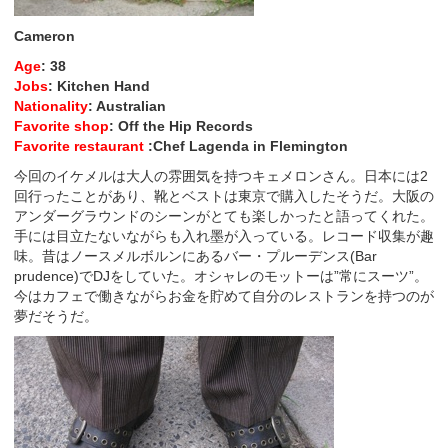
Cameron
Age
: 38
Jobs
: Kitchen Hand
Nationality
: Australian
Favorite shop
: Off the Hip Records
Favorite restaurant
:Chef Lagenda in Flemington
今回のイケメルは大人の雰囲気を持つキェメロンさん。日本には2
回行ったことがあり、靴とベストは東京で購入したそうだ。大阪の
アンダーグラウンドのシーンがとても楽しかったと語ってくれた。
手には目立たないながらも入れ墨が入っている。レコード収集が趣
味。昔はノースメルボルンにあるバー・プルーデンス(Bar
prudence)でDJをしていた。オシャレのモットーは”常にスーツ”。
今はカフェで働きながらお金を貯めて自分のレストランを持つのが
夢だそうだ。