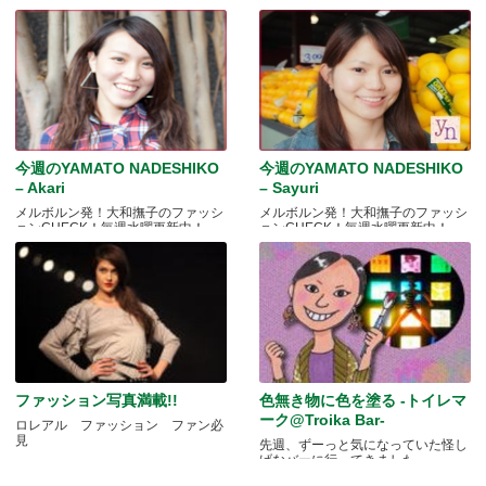
今週のYAMATO NADESHIKO
今週のYAMATO NADESHIKO
– Akari
– Sayuri
メルボルン発！大和撫子のファッシ
メルボルン発！大和撫子のファッシ
ョンCHECK！毎週水曜更新中！
ョンCHECK！毎週水曜更新中！
ファッション写真満載!!
色無き物に色を塗る -トイレマ
ーク@Troika Bar-
ロレアル ファッション ファン必
見
先週、ずーっと気になっていた怪し
げなバーに行ってきました.....