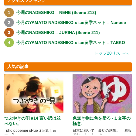
アクセスランキング
今週のNADESHIKO – NENE (Scene 212)
今月のYAMATO NADESHIKO x iae留学ネット – Nanase
今週のNADESHIKO – JURINA (Scene 211)
今月のYAMATO NADESHIKO x iae留学ネット – TAEKO
トップ20リストへ
人気の記事
つぶやきの唄 #14 言い訳は並
色無き物に色を塗る -１文字の
べない。
極意-
photopoemer sHue :) 写真しゅ
日本に着いて、最初の感想。 「看板
ー。B.....
でかっ！！！」 と.....