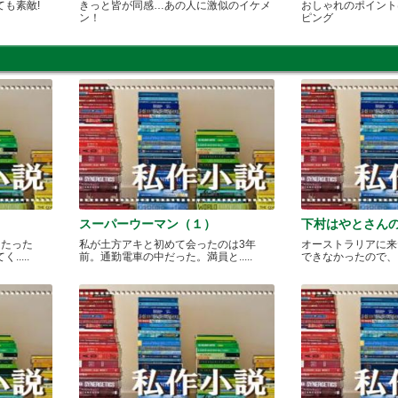
も素敵!
きっと皆が同感…あの人に激似のイケメ
おしゃれのポイント
ン！
ピング
スーパーウーマン（１）
下村はやとさん
月たった
私が土方アキと初めて会ったのは3年
オーストラリアに来
....
前。通勤電車の中だった。満員と.....
できなかったので、どこ