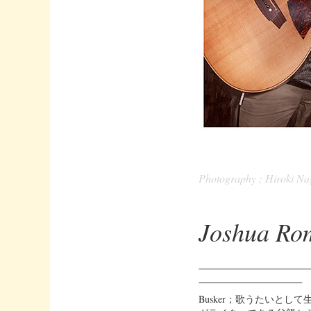
Photography ; Hiroki Na
Joshua Ro
Busker；歌うたいとして生