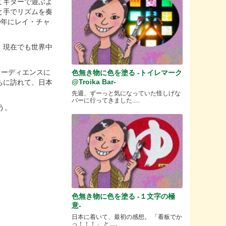
てギターで遊ぶよ
と手でリズムを奏
0年にレイ・チャ
、現在でも世界中
オーディエンスに
色無き物に色を塗る -トイレマーク
ちに訪れて、日本
@Troika Bar-
先週、ずーっと気になっていた怪しげな
バーに行ってきました.....
う。
色無き物に色を塗る -１文字の極
意-
日本に着いて、最初の感想。 「看板でか
っ！！！」 と.....