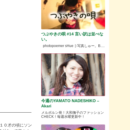
つぶやきの唄 #14 言い訳は並べな
い。
photopoemer sHue :) 写真しゅー。B.....
今週のYAMATO NADESHIKO –
Akari
メルボルン発！大和撫子のファッション
CHECK！毎週水曜更新中！
、１０才の頃にソン