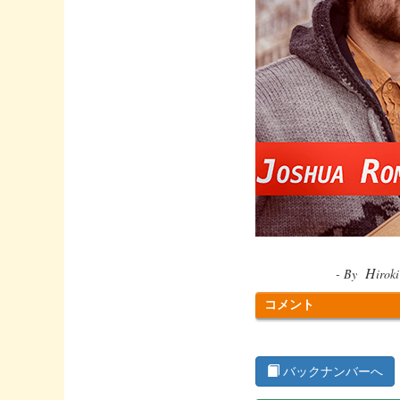
H
-
B
y
iro
コメント
バックナンバーへ