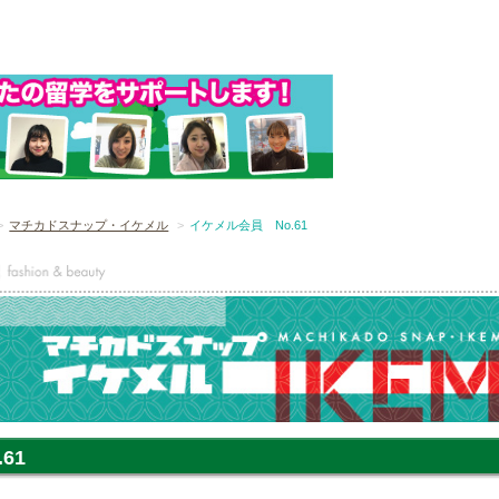
マチカドスナップ・イケメル
イケメル会員 No.61
61