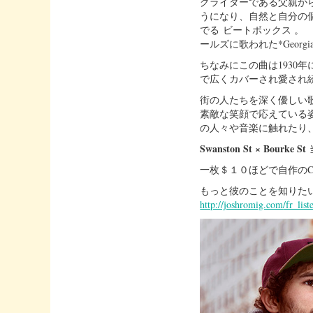
グライターである父親か
うになり、自然と自分の
でる ビートボックス 。
ールズに歌われた*Georgia
ちなみにこの曲は1930
で広くカバーされ愛され
街の人たちを深く優しい歌
素敵な笑顔で応えている
の人々や音楽に触れたり
Swanston St × Bourke St
一枚＄１０ほどで自作の
もっと彼のことを知りた
http://joshromig.com
/fr_lis