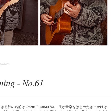
gahiro
ming
No.61
-
きる彼の名前は Joshua R
(24). 彼が音楽をはじめたきっかけは
OMING