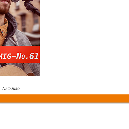
N
ki
AGAHIRO