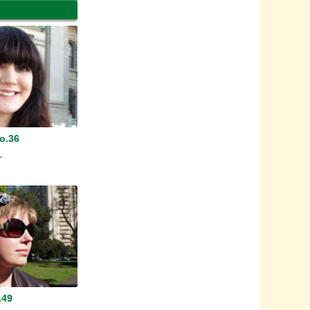
.36
。
49