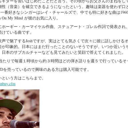
らギターを習いはじめたことだと
言う。その頃からお父さんのまねをし
個性（音楽）を確立できるようになったという。
趣味は
楽器を使わず口
 一番好きなシンガーはレイ・チャールズで、中でも特に好きな曲は196
 On My Mind が彼のお気に入り。
年にホーギー・カーマイケル作曲、ステュアート・ゴレル作詞で発表され
続けている曲です。
声で魅了するJoshですが、実はとても気さくで次々に彼に話しかける
姿が印象的。日本にはまだ行ったことのないそうですが、いつか近いう
、日本のサブカルチャーなども見てみたいと笑顔で答えてくれました。
当たりで毎週１時頃から約３時間ほどの弾き語りを週５で行っているそ
CDを売っているので興味のある方は購入可能です。
いという方はこちらまで。
tenbuy.cfm