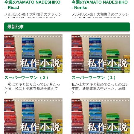
今週のYAMATO NADESHIKO
今週のYAMATO NADESHIKO
– Risa.I
- Noriko
メルボルン発！大和撫子のファッシ
メルボルン発！大和撫子のファッシ
ョンCHECK！毎週水曜更新中！
ョンCHECK！毎週水曜更新中！
最新記事
スーパーウーマン（２）
スーパーウーマン（１）
私はアキと知り合って1か月たっ
私が土方アキと初めて会ったのは3
た頃、私にも少林寺拳法を教えて
年前。通勤電車の中だった。満員
く.....
と.....