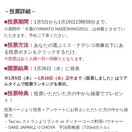
－投票詳細－
■投票期間：
1月5日から1月19日23時59分まで。
※期間中「今週のYAMATO NADESHIKO2011」は休載とさせてい
ただきます。予めご了承ください。
■投票方法：
あなたの選ぶミス・ナデシコ画像右下にあ
る投票ボタンをクリックするだけ。
※投票はお１人様一日一回限りとなります。
■開票結果：
1月26日（水）に発表
※1月5日（水）～
1月18日（火）正午
まで（延長しました）はリア
ルタイムで投票ランキングを表示。
■投票特典：
投票いただいた方の中から抽選でプレゼン
ト！
投票ページより投票＋アンケートにお答えいただいた方の中から抽
選で、
・Tao'sレストランよりランチ or ディナーコース料理バウチャー
・SAKE JAPANよりCHOYA 宇治茶梅酒（720mlボトル）