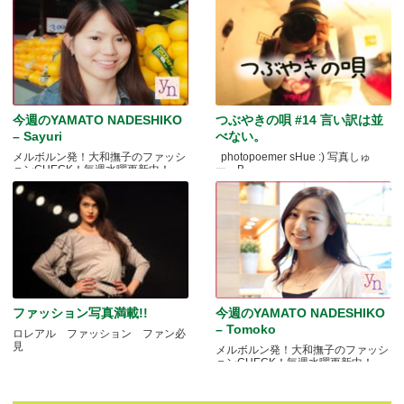
今週のYAMATO NADESHIKO
つぶやきの唄 #14 言い訳は並
– Sayuri
べない。
メルボルン発！大和撫子のファッシ
photopoemer sHue :) 写真しゅ
ョンCHECK！毎週水曜更新中！
ー。B.....
ファッション写真満載!!
今週のYAMATO NADESHIKO
– Tomoko
ロレアル ファッション ファン必
見
メルボルン発！大和撫子のファッシ
ョンCHECK！毎週水曜更新中！