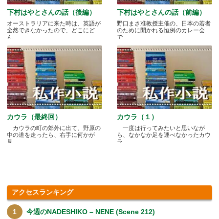
下村はやとさんの話（後編）
下村はやとさんの話（前編）
オーストラリアに来た時は、英語が
野口まさ准教授主催の、日本の若者
全然できなかったので、どこにど
のために開かれる恒例のカレー会
ん.....
で.....
カウラ（最終回）
カウラ（１）
カウラの町の郊外に出て、野原の
一度は行ってみたいと思いなが
中の道を走ったら、右手に何かが
ら、なかなか足を運べなかったカウ
見.....
ラ.....
アクセスランキング
今週のNADESHIKO – NENE (Scene 212)