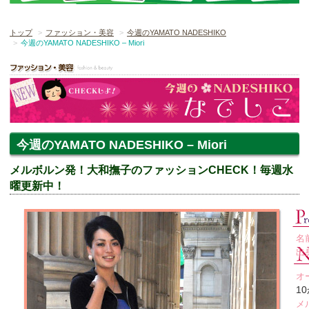
トップ
ファッション・美容
今週のYAMATO NADESHIKO
今週のYAMATO NADESHIKO – Miori
今週のYAMATO NADESHIKO – Miori
メルボルン発！大和撫子のファッションCHECK！毎週水
曜更新中！
名
出
オ
1
メ