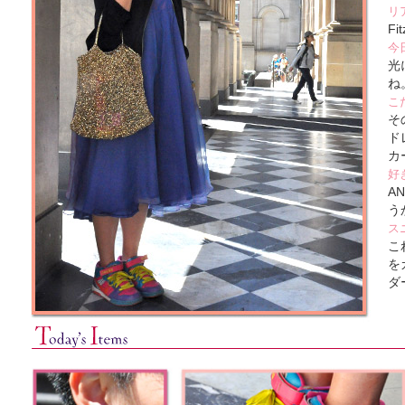
リ
Fit
今
光
ね
こ
そ
ド
カ
好
A
う
ス
こ
を
ダ