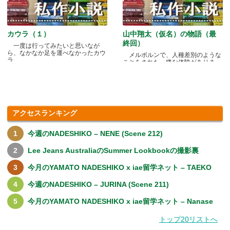
カウラ（１）
山中翔太（仮名）の物語（最
終回）
一度は行ってみたいと思いなが
ら、なかなか足を運べなかったカウ
メルボルンで、人種差別のような
ラ.....
ことをされた、嫌な体験がありま
す.....
アクセスランキング
今週のNADESHIKO – NENE (Scene 212)
Lee Jeans AustraliaのSummer Lookbookの撮影裏
今月のYAMATO NADESHIKO x iae留学ネット – TAEKO
今週のNADESHIKO – JURINA (Scene 211)
今月のYAMATO NADESHIKO x iae留学ネット – Nanase
トップ20リストへ