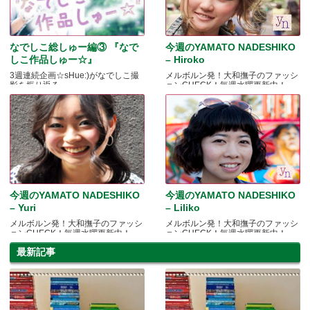
なでしこ総しゅー編③ 『なで
今週のYAMATO NADESHIKO
しこ作品しゅー☆』
– Hiroko
3週連続企画☆sHue:)がなでしこ撮
メルボルン発！大和撫子のファッシ
影を振り返る
ョンCHECK！毎週水曜更新中！
今週のYAMATO NADESHIKO
今週のYAMATO NADESHIKO
– Yuri
– Liliko
メルボルン発！大和撫子のファッシ
メルボルン発！大和撫子のファッシ
ョンCHECK！毎週水曜更新中！
ョンCHECK！毎週水曜更新中！
最新記事