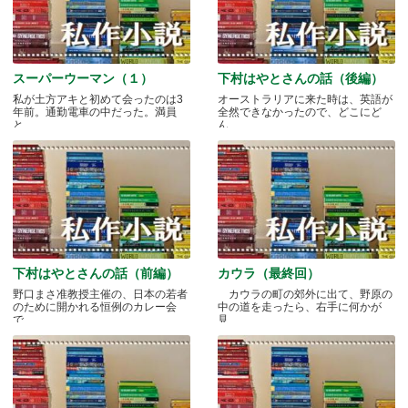
スーパーウーマン（１）
下村はやとさんの話（後編）
私が土方アキと初めて会ったのは3
オーストラリアに来た時は、英語が
年前。通勤電車の中だった。満員
全然できなかったので、どこにど
と.....
ん.....
下村はやとさんの話（前編）
カウラ（最終回）
野口まさ准教授主催の、日本の若者
カウラの町の郊外に出て、野原の
のために開かれる恒例のカレー会
中の道を走ったら、右手に何かが
で.....
見.....