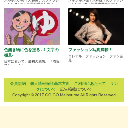
メルボルン発！大和撫子のファッシ
メルボルン発！大和撫子のファッシ
ョンCHECK！毎週水曜更新中！
ョンCHECK！毎週水曜更新中！
色無き物に色を塗る -１文字の
ファッション写真満載!!
極意-
ロレアル ファッション ファン必
見
日本に着いて、最初の感想。 「看板
でかっ！！！」 と.....
会員規約
｜
個人情報保護基本方針
｜
ご利用にあたって
｜
リン
クについて
｜広告掲載について
Copyright © 2017 GO GO Melbourne All Rights Reserved