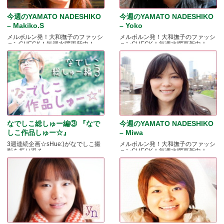
今週のYAMATO NADESHIKO
今週のYAMATO NADESHIKO
– Makiko.S
– Yoko
メルボルン発！大和撫子のファッシ
メルボルン発！大和撫子のファッシ
ョンCHECK！毎週水曜更新中！
ョンCHECK！毎週水曜更新中！
なでしこ総しゅー編③ 『なで
今週のYAMATO NADESHIKO
しこ作品しゅー☆』
– Miwa
3週連続企画☆sHue:)がなでしこ撮
メルボルン発！大和撫子のファッシ
影を振り返る
ョンCHECK！毎週水曜更新中！