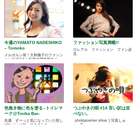
今週のYAMATO NADESHIKO
ファッション写真満載!!
– Tomoko
ロレアル ファッション ファン必
見
メルボルン発！大和撫子のファッシ
ョンCHECK！毎週水曜更新中！
色無き物に色を塗る -トイレマ
つぶやきの唄 #14 言い訳は並
ーク@Troika Bar-
べない。
先週、ずーっと気になっていた怪し
photopoemer sHue :) 写真しゅ
げなバーに行ってきました.....
ー。B.....