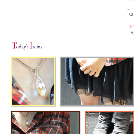
こ
ェ
Ch
あ
そ