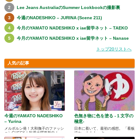
Lee Jeans AustraliaのSummer Lookbookの撮影裏
今週のNADESHIKO – JURINA (Scene 211)
今月のYAMATO NADESHIKO x iae留学ネット – TAEKO
今月のYAMATO NADESHIKO x iae留学ネット – Nanase
トップ20リストへ
人気の記事
今週のYAMATO NADESHIKO
色無き物に色を塗る -１文字の
– Yurina
極意-
メルボルン発！大和撫子のファッシ
日本に着いて、最初の感想。 「看板
ョンCHECK！毎週水曜更新中！
でかっ！！！」 と.....