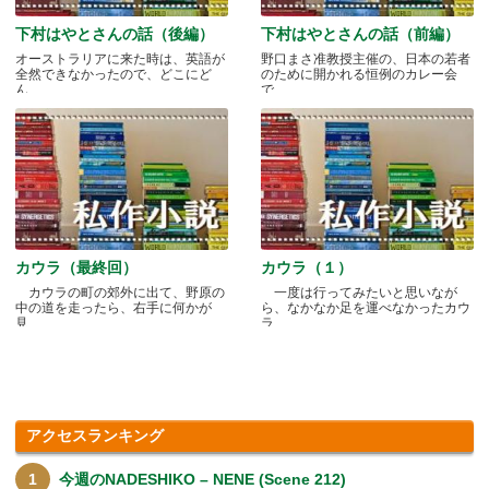
下村はやとさんの話（後編）
下村はやとさんの話（前編）
オーストラリアに来た時は、英語が
野口まさ准教授主催の、日本の若者
全然できなかったので、どこにど
のために開かれる恒例のカレー会
ん.....
で.....
カウラ（最終回）
カウラ（１）
カウラの町の郊外に出て、野原の
一度は行ってみたいと思いなが
中の道を走ったら、右手に何かが
ら、なかなか足を運べなかったカウ
見.....
ラ.....
アクセスランキング
今週のNADESHIKO – NENE (Scene 212)