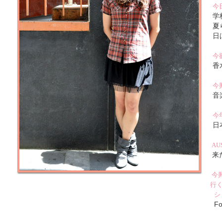
今
学
夏
日
今
香
今
音
今
日
AU
来
今
行
シ
Fo