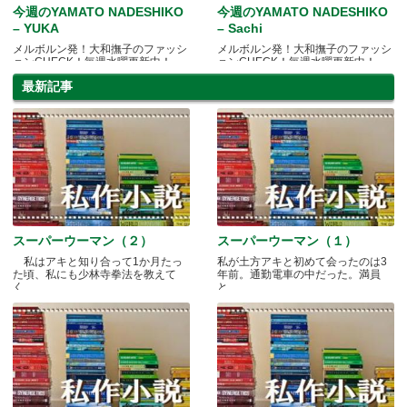
今週のYAMATO NADESHIKO
今週のYAMATO NADESHIKO
– YUKA
– Sachi
メルボルン発！大和撫子のファッシ
メルボルン発！大和撫子のファッシ
ョンCHECK！毎週水曜更新中！
ョンCHECK！毎週水曜更新中！
最新記事
スーパーウーマン（２）
スーパーウーマン（１）
私はアキと知り合って1か月たっ
私が土方アキと初めて会ったのは3
た頃、私にも少林寺拳法を教えて
年前。通勤電車の中だった。満員
く.....
と.....