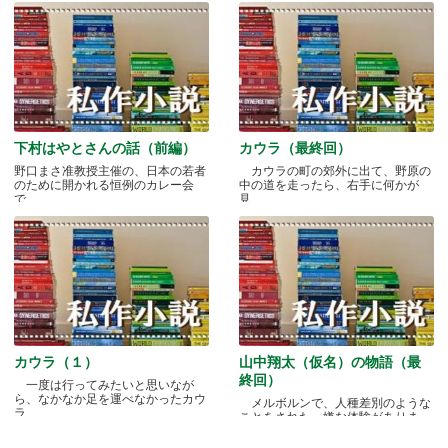
下村はやとさんの話（前編）
カウラ（最終回）
野口まさ准教授主催の、日本の若者
カウラの町の郊外に出て、野原の
のために開かれる恒例のカレー会
中の道を走ったら、右手に何かが
で.....
見.....
カウラ（１）
山中翔太（仮名）の物語（最
終回）
一度は行ってみたいと思いなが
ら、なかなか足を運べなかったカウ
メルボルンで、人種差別のような
ラ.....
ことをされた、嫌な体験がありま
す.....