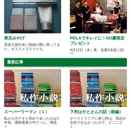
東京みやげ
POLAでキレイに！GO豪限定
プレゼント
美容大国日本に帰国の際に買ってき
た、オススメコスメたち。
4月12日（木）夜、先着5名様ご招
待
最新記事
スーパーウーマン（１）
下村はやとさんの話（後編）
私が土方アキと初めて会ったのは3
オーストラリアに来た時は、英語が
年前。通勤電車の中だった。満員
全然できなかったので、どこにど
と.....
ん.....