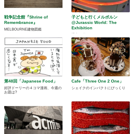
戦争記念館『Shrine of
子どもと行くメルボルン
Remembrance』
@Jurassic World: The
Exhibition
MELBOURNE建物図鑑
恐竜が動く！
第48回「Japanese Food」
Cafe「Three One 2 One」
好評ドーリーの４コマ漫画、今週の
シェイクのインパクトにびっくり
お題は?