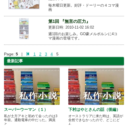
毎木曜日更新。好評・ドーリーの４コマ漫
画
第1回 『無言の圧力』
更新日時: 2010-11-02 16:02
週1回のお楽しみ。GO豪メルボルンに4コ
マ漫画の登場です。
Page:
5
|
1
2
3
4
5
最新記事
スーパーウーマン（１）
下村はやとさんの話（後編）
私が土方アキと初めて会ったのは3
オーストラリアに来た時は、英語が
年前。通勤電車の中だった。満員
全然できなかったので、どこにど
と.....
ん.....