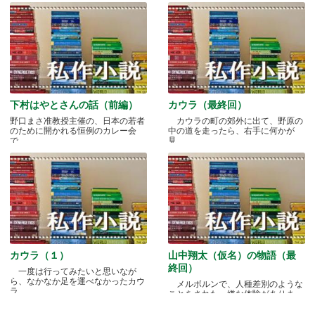
下村はやとさんの話（前編）
カウラ（最終回）
野口まさ准教授主催の、日本の若者
カウラの町の郊外に出て、野原の
のために開かれる恒例のカレー会
中の道を走ったら、右手に何かが
で.....
見.....
カウラ（１）
山中翔太（仮名）の物語（最
終回）
一度は行ってみたいと思いなが
ら、なかなか足を運べなかったカウ
メルボルンで、人種差別のような
ラ.....
ことをされた、嫌な体験がありま
す.....