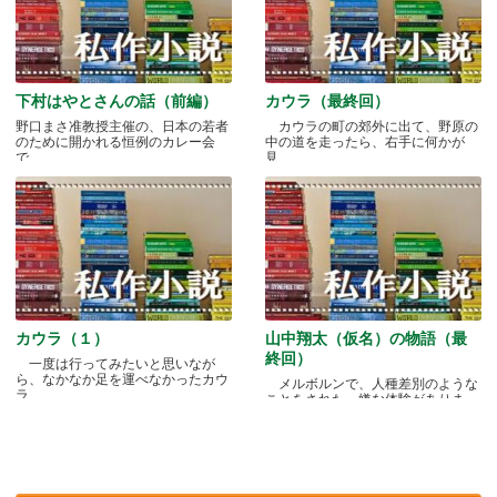
下村はやとさんの話（前編）
カウラ（最終回）
野口まさ准教授主催の、日本の若者
カウラの町の郊外に出て、野原の
のために開かれる恒例のカレー会
中の道を走ったら、右手に何かが
で.....
見.....
カウラ（１）
山中翔太（仮名）の物語（最
終回）
一度は行ってみたいと思いなが
ら、なかなか足を運べなかったカウ
メルボルンで、人種差別のような
ラ.....
ことをされた、嫌な体験がありま
す.....