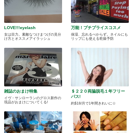
LOVE!!!eyelash
万能！プチプライスコスメ
女は目力。素敵なつけまつげの見分
保湿、忘れるべからず。ネイルにも
け方とオススメアイラッシュ
リップにも使える乾燥予防
雑誌のおまけ特集
＄２２０両脇脱毛１年フリー
パス!
イヴ・サンローランのグロス新作の
現品がおまけについてくる!
約$18/月で1年間きれいに☆