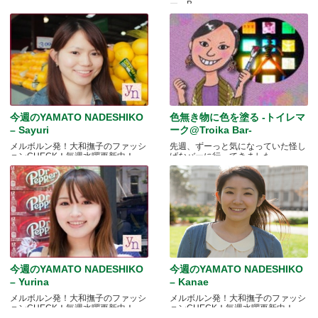
ー。B.....
今週のYAMATO NADESHIKO
色無き物に色を塗る -トイレマ
– Sayuri
ーク@Troika Bar-
メルボルン発！大和撫子のファッシ
先週、ずーっと気になっていた怪し
ョンCHECK！毎週水曜更新中！
げなバーに行ってきました.....
今週のYAMATO NADESHIKO
今週のYAMATO NADESHIKO
– Yurina
– Kanae
メルボルン発！大和撫子のファッシ
メルボルン発！大和撫子のファッシ
ョンCHECK！毎週水曜更新中！
ョンCHECK！毎週水曜更新中！