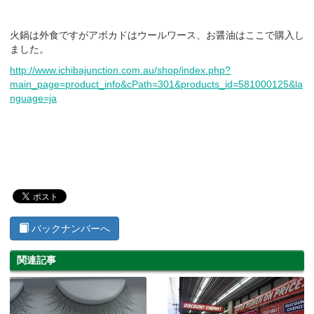
火鍋は外食ですがアボカドはウールワース、お醤油はここで購入し
ました。
http://www.ichibajunction.com.au/shop/index.php?
main_page=product_info&cPath=301&products_id=581000125&la
nguage=ja
バックナンバーへ
関連記事