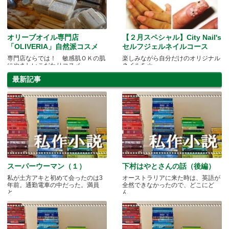
オリーブオイル専門店
【２月スペシャル】City Nail's
「OLIVERIA」自然派コスメ
セルフジェルネイルコース
専門店ならでは！ 敏感肌ＯＫの肌
楽しみながら自分だけのオリジナル
にやさしいこだわりコスメ
ネイルを☆
最新記事
スーパーウーマン（１）
下村はやとさんの話（後編）
私が土方アキと初めて会ったのは3
オーストラリアに来た時は、英語が
年前。通勤電車の中だった。満員
全然できなかったので、どこにど
と.....
ん.....