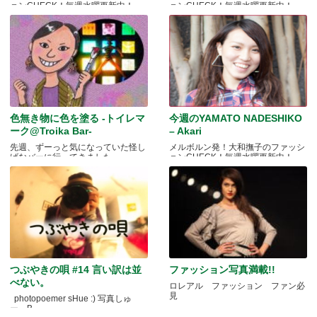
ョンCHECK！毎週水曜更新中！
ョンCHECK！毎週水曜更新中！
色無き物に色を塗る -トイレマ
今週のYAMATO NADESHIKO
ーク@Troika Bar-
– Akari
先週、ずーっと気になっていた怪し
メルボルン発！大和撫子のファッシ
げなバーに行ってきました.....
ョンCHECK！毎週水曜更新中！
つぶやきの唄 #14 言い訳は並
ファッション写真満載!!
べない。
ロレアル ファッション ファン必
見
photopoemer sHue :) 写真しゅ
ー。B.....