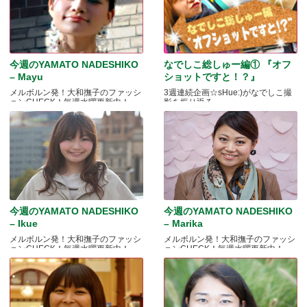
今週のYAMATO NADESHIKO
なでしこ総しゅー編① 『オフ
– Mayu
ショットですと！？』
メルボルン発！大和撫子のファッシ
3週連続企画☆sHue:)がなでしこ撮
ョンCHECK！毎週水曜更新中！
影を振り返る
今週のYAMATO NADESHIKO
今週のYAMATO NADESHIKO
– Ikue
– Marika
メルボルン発！大和撫子のファッシ
メルボルン発！大和撫子のファッシ
ョンCHECK！毎週水曜更新中！
ョンCHECK！毎週水曜更新中！