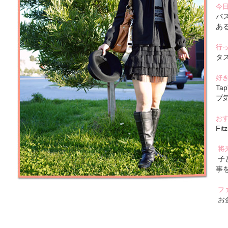
今
バ
あ
行
タ
好
T
ブ
お
Fit
将
子
事
フ
お