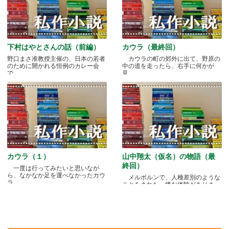
下村はやとさんの話（前編）
カウラ（最終回）
野口まさ准教授主催の、日本の若者
カウラの町の郊外に出て、野原の
のために開かれる恒例のカレー会
中の道を走ったら、右手に何かが
で.....
見.....
カウラ（１）
山中翔太（仮名）の物語（最
終回）
一度は行ってみたいと思いなが
ら、なかなか足を運べなかったカウ
メルボルンで、人種差別のような
ラ.....
ことをされた、嫌な体験がありま
す.....