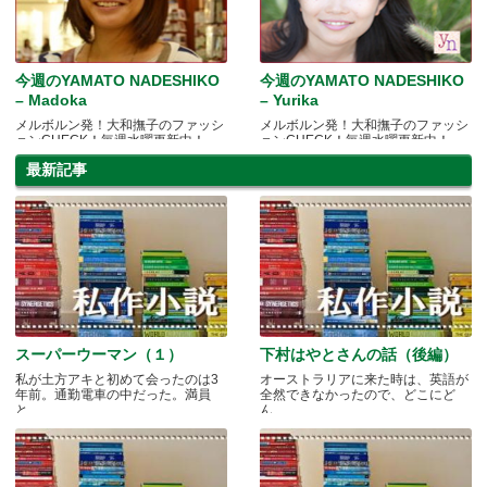
今週のYAMATO NADESHIKO
今週のYAMATO NADESHIKO
– Madoka
– Yurika
メルボルン発！大和撫子のファッシ
メルボルン発！大和撫子のファッシ
ョンCHECK！毎週水曜更新中！
ョンCHECK！毎週水曜更新中！
最新記事
スーパーウーマン（１）
下村はやとさんの話（後編）
私が土方アキと初めて会ったのは3
オーストラリアに来た時は、英語が
年前。通勤電車の中だった。満員
全然できなかったので、どこにど
と.....
ん.....