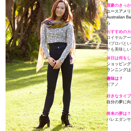
渡豪のきっか
ユースアメリ
Australia
ら
おすすめのカ
ロイヤルアー
パブロバとい
クも美味しい
休日は何をし
ショッピング
ランニングは
趣味は？
ピアノ
好きなタイプ
自分の夢に向
将来の夢は？
バレエダンサ