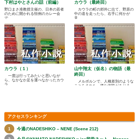
下村はやとさんの話（前編）
カウラ（最終回）
野口まさ准教授主催の、日本の若者
カウラの町の郊外に出て、野原の
のために開かれる恒例のカレー会
中の道を走ったら、右手に何かが
で.....
見.....
カウラ（１）
山中翔太（仮名）の物語（最
終回）
一度は行ってみたいと思いなが
ら、なかなか足を運べなかったカウ
メルボルンで、人種差別のような
ラ.....
ことをされた、嫌な体験がありま
す.....
アクセスランキング
今週のNADESHIKO – NENE (Scene 212)
今月のYAMATO NADESHIKO x iae留学ネット – Nanase