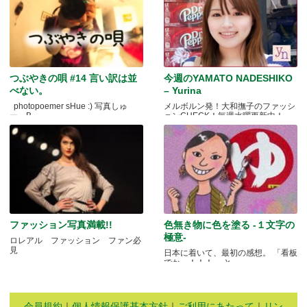
つぶやきの唄 #14 言い訳は並
今週のYAMATO NADESHIKO
べない。
– Yurina
photopoemer sHue :) 写真しゅ
メルボルン発！大和撫子のファッシ
ー。B.....
ョンCHECK！毎週水曜更新中！
ファッション写真満載!!
色無き物に色を塗る -１文字の
極意-
ロレアル ファッション ファン必
見
日本に着いて、最初の感想。 「看板
でかっ！！！」 と.....
会員規約
｜
個人情報保護基本方針
｜
ご利用にあたって
｜
リン