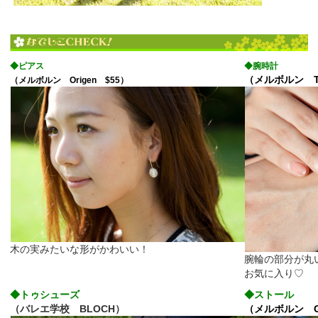
◆ピアス
◆腕時計
（メルボルン T
（メルボルン Origen $55）
木の実みたいな形がかわいい！
腕輪の部分が丸
お気に入り♡
◆トゥシューズ
◆ストール
（バレエ学校 BLOCH）
（メルボルン GR