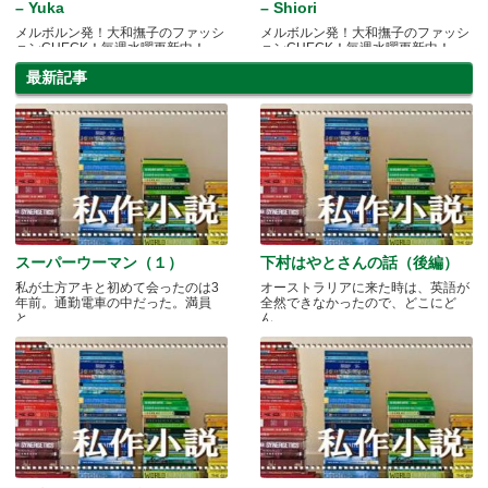
– Yuka
– Shiori
メルボルン発！大和撫子のファッシ
メルボルン発！大和撫子のファッシ
ョンCHECK！毎週水曜更新中！
ョンCHECK！毎週水曜更新中！
最新記事
スーパーウーマン（１）
下村はやとさんの話（後編）
私が土方アキと初めて会ったのは3
オーストラリアに来た時は、英語が
年前。通勤電車の中だった。満員
全然できなかったので、どこにど
と.....
ん.....