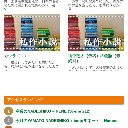
野口まさ准教授主催の、日本の若者
カウラの町の郊外に出て、野原の
のために開かれる恒例のカレー会
中の道を走ったら、右手に何かが
で.....
見.....
カウラ（１）
山中翔太（仮名）の物語（最
終回）
一度は行ってみたいと思いなが
ら、なかなか足を運べなかったカウ
メルボルンで、人種差別のような
ラ.....
ことをされた、嫌な体験がありま
す.....
アクセスランキング
今週のNADESHIKO – NENE (Scene 212)
今月のYAMATO NADESHIKO x iae留学ネット – Nanase