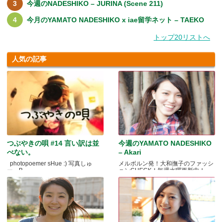
今週のNADESHIKO – JURINA (Scene 211)
今月のYAMATO NADESHIKO x iae留学ネット – TAEKO
トップ20リストへ
人気の記事
つぶやきの唄 #14 言い訳は並
今週のYAMATO NADESHIKO
べない。
– Akari
photopoemer sHue :) 写真しゅ
メルボルン発！大和撫子のファッシ
ー。B.....
ョンCHECK！毎週水曜更新中！