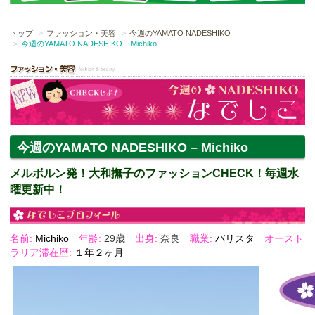
トップ
ファッション・美容
今週のYAMATO NADESHIKO
今週のYAMATO NADESHIKO – Michiko
今週のYAMATO NADESHIKO – Michiko
メルボルン発！大和撫子のファッションCHECK！毎週水
曜更新中！
名前:
Michiko
年齢:
29歳
出身:
奈良
職業:
バリスタ
オースト
ラリア滞在歴:
１年２ヶ月