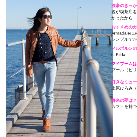
渡豪のきっか
親が喫茶店を
かったから
おすすめのカ
Armadale
シンプルでか
メルボルンの
st Kilda
マイブームは
プール（ビリ
好きなミュー
上原ひろみ（
将来の夢は？
カフェを持つ