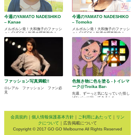
今週のYAMATO NADESHIKO
今週のYAMATO NADESHIKO
– Kanae
– Tomoko
メルボルン発！大和撫子のファッシ
メルボルン発！大和撫子のファッシ
ョンCHECK！毎週水曜更新中！
ョンCHECK！毎週水曜更新中！
ファッション写真満載!!
色無き物に色を塗る -トイレマ
ーク@Troika Bar-
ロレアル ファッション ファン必
見
先週、ずーっと気になっていた怪し
げなバーに行ってきました.....
会員規約
｜
個人情報保護基本方針
｜
ご利用にあたって
｜
リン
クについて
｜広告掲載について
Copyright © 2017 GO GO Melbourne All Rights Reserved