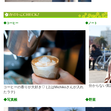
◆コーヒー
◆ノート
分からない英語
コーヒーの香りが大好き♡ (上はMichikoさんが入れ
たラテ)
◆写真帳
◆野菜