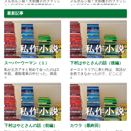
メルボルン発！大和撫子のファッシ
メルボルン発！大和撫子のファッシ
ョンCHECK！毎週水曜更新中！
ョンCHECK！毎週水曜更新中！
最新記事
スーパーウーマン（１）
下村はやとさんの話（後編）
私が土方アキと初めて会ったのは3
オーストラリアに来た時は、英語が
年前。通勤電車の中だった。満員
全然できなかったので、どこにど
と.....
ん.....
下村はやとさんの話（前編）
カウラ（最終回）