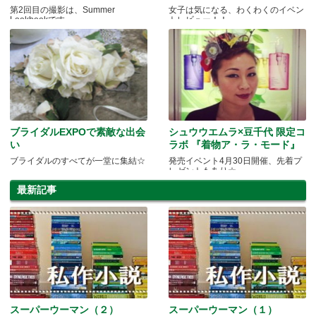
第2回目の撮影は、Summer
女子は気になる、わくわくのイベン
Lookbookです。
トレビュー！！
ブライダルEXPOで素敵な出会
シュウウエムラ×豆千代 限定コ
い
ラボ 『着物ア・ラ・モード』
ブライダルのすべてが一堂に集結☆
発売イベント4月30日開催、先着プ
レゼントもあり☆
最新記事
スーパーウーマン（２）
スーパーウーマン（１）