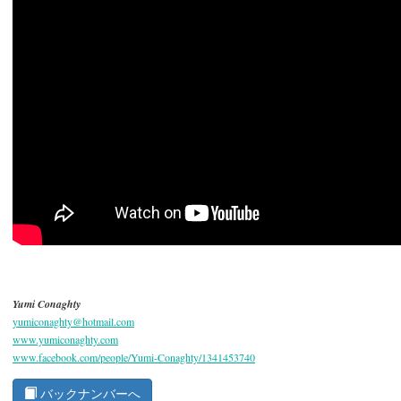
Yumi Conaghty
yumiconaghty@hotmail.com
www.yumiconaghty.com
www.facebook.com/people/Yumi-Conaghty/1341453740
バックナンバーへ