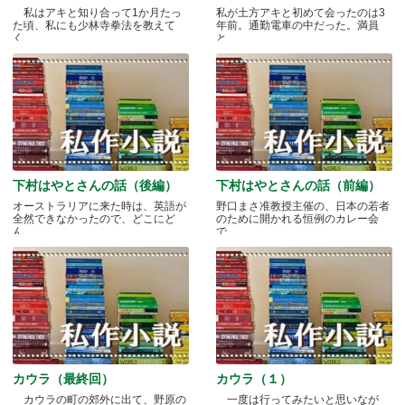
私はアキと知り合って1か月たっ
私が土方アキと初めて会ったのは3
た頃、私にも少林寺拳法を教えて
年前。通勤電車の中だった。満員
く.....
と.....
下村はやとさんの話（後編）
下村はやとさんの話（前編）
オーストラリアに来た時は、英語が
野口まさ准教授主催の、日本の若者
全然できなかったので、どこにど
のために開かれる恒例のカレー会
ん.....
で.....
カウラ（最終回）
カウラ（１）
カウラの町の郊外に出て、野原の
一度は行ってみたいと思いなが