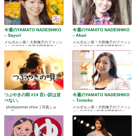
今週のYAMATO NADESHIKO
今週のYAMATO NADESHIKO
– Sayuri
– Akari
メルボルン発！大和撫子のファッシ
メルボルン発！大和撫子のファッシ
ョンCHECK！毎週水曜更新中！
ョンCHECK！毎週水曜更新中！
つぶやきの唄 #14 言い訳は並
今週のYAMATO NADESHIKO
べない。
– Tomoko
photopoemer sHue :) 写真しゅ
メルボルン発！大和撫子のファッシ
ー。B.....
ョンCHECK！毎週水曜更新中！