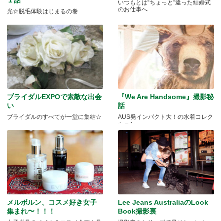
いつもとは“ちょっと”違った結婚式
のお仕事へ
光☆脱毛体験はじまるの巻
ブライダルEXPOで素敵な出会
『We Are Handsome』撮影秘
い
話
ブライダルのすべてが一堂に集結☆
AUS発インパクト大！の水着コレク
ション
メルボルン、コスメ好き女子
Lee Jeans AustraliaのLook
集まれ〜！！！
Book撮影裏