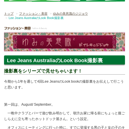
トップ
ファッション・美容
ゆみの美意識のジジョウ
Lee Jeans AustraliaのLook Book撮影裏
Lee Jeans AustraliaのLook Book撮影裏
撮影裏をシリーズで見せちゃいます！
今期から1年を通して4回Lee JeansのLook bookの撮影裏をお伝えして行こう
と思います。
第一回は、August/ September。
一晩中クラブとバーで遊び飲み明かして、朝方お家に帰る前にちょっと腹ご
しらえに立ち寄ったホットドック屋さん。という設定。
オフィスにミーティングに行った時に、すでに登場する男の子と女の子のキ