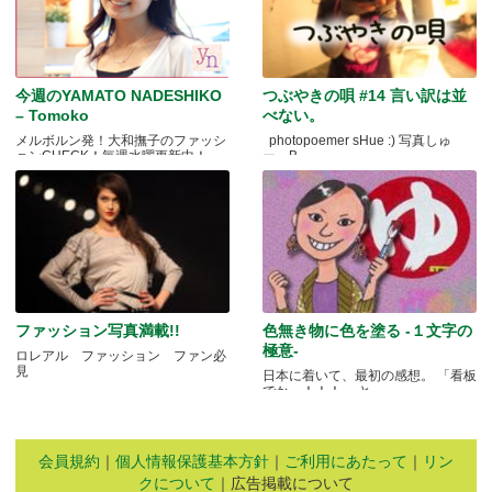
今週のYAMATO NADESHIKO
つぶやきの唄 #14 言い訳は並
– Tomoko
べない。
メルボルン発！大和撫子のファッシ
photopoemer sHue :) 写真しゅ
ョンCHECK！毎週水曜更新中！
ー。B.....
ファッション写真満載!!
色無き物に色を塗る -１文字の
極意-
ロレアル ファッション ファン必
見
日本に着いて、最初の感想。 「看板
でかっ！！！」 と.....
会員規約
｜
個人情報保護基本方針
｜
ご利用にあたって
｜
リン
クについて
｜広告掲載について