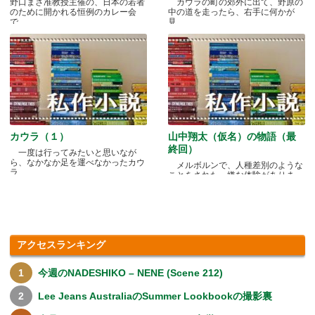
野口まさ准教授主催の、日本の若者
カウラの町の郊外に出て、野原の
のために開かれる恒例のカレー会
中の道を走ったら、右手に何かが
で.....
見.....
カウラ（１）
山中翔太（仮名）の物語（最
終回）
一度は行ってみたいと思いなが
ら、なかなか足を運べなかったカウ
メルボルンで、人種差別のような
ラ.....
ことをされた、嫌な体験がありま
す.....
アクセスランキング
今週のNADESHIKO – NENE (Scene 212)
Lee Jeans AustraliaのSummer Lookbookの撮影裏