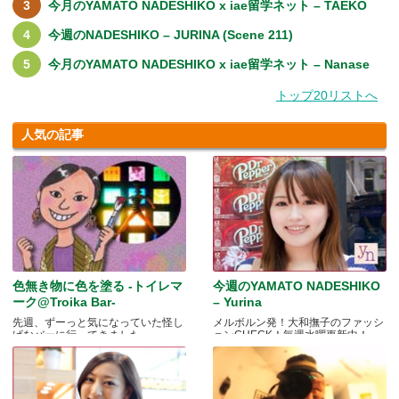
今月のYAMATO NADESHIKO x iae留学ネット – TAEKO
今週のNADESHIKO – JURINA (Scene 211)
今月のYAMATO NADESHIKO x iae留学ネット – Nanase
トップ20リストへ
人気の記事
色無き物に色を塗る -トイレマ
今週のYAMATO NADESHIKO
ーク@Troika Bar-
– Yurina
先週、ずーっと気になっていた怪し
メルボルン発！大和撫子のファッシ
げなバーに行ってきました.....
ョンCHECK！毎週水曜更新中！