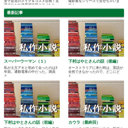
女子必見のメイク＆コスメ企画！見
撮影裏をシリーズで見せちゃいま
逃すなかれ使用感抜群コスメたち。
す！
最新記事
スーパーウーマン（１）
下村はやとさんの話（後編）
私が土方アキと初めて会ったのは3
オーストラリアに来た時は、英語が
年前。通勤電車の中だった。満員
全然できなかったので、どこにど
と.....
ん.....
下村はやとさんの話（前編）
カウラ（最終回）