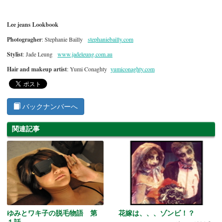
Lee jeans Lookbook
Photogragher
: Stephanie Bailly
stephaniebailly.com
Stylist
: Jade Leung
www.jadeleung.com.au
Hair and makeup artist
: Yumi Conaghty
yumiconaghty.com
バックナンバーへ
関連記事
ゆみとワキ子の脱毛物語 第
花嫁は、、、ゾンビ！？
１話