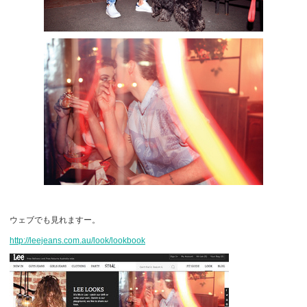
ウェブでも見れますー。
http://leejeans.com.au/look/lookbook