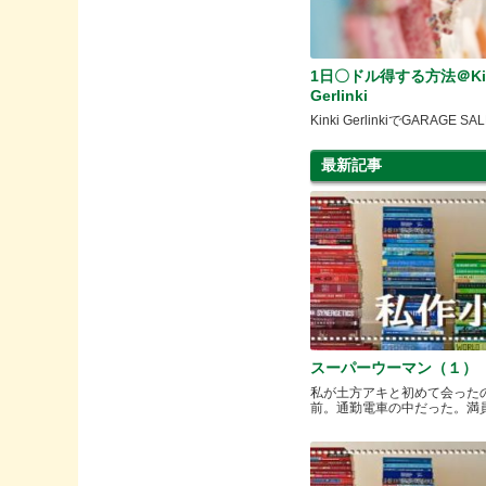
1日〇ドル得する方法＠Kin
Gerlinki
Kinki GerlinkiでGARAGE SA
最新記事
スーパーウーマン（１）
私が土方アキと初めて会った
前。通勤電車の中だった。満員と.