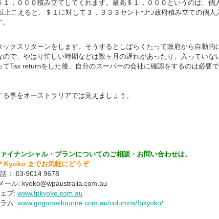
＄１，０００積み立てしてくれます。最高＄１，０００というのは、個
20以上こえると、＄１に対して３．３３３セントづつ政府積み立ての個
す。
タックスリターンをします。そうするとしばらくたって政府から自動的
なので、やはり忙しい時期などは数ヶ月の遅れがあったり、入っていな
てTax returnをした後、自分のスーパーの会社に確認をするのは必要
する事をオーストラリアでは覚えましょう。
ファイナンシャル・プランについてのご相談・お問い合わせは、
P Kyoko までお気軽にどうぞ
電話：
03-9014 9678
メール: k
yoko@wpaustralia.com.au
ェブ:
www.fpkyoko.com.au
ラム:
www.gogomelbourne.com.au/columns/fpkyoko/