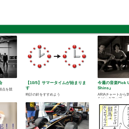
会
【10/5】サマータイムが始まりま
今週の音楽Pick U
す
Shins』
で頂点を競
時計の針をすすめよう
ARIAチャートか
をピックアップ