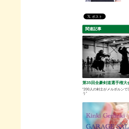
関連記事
第35回全豪剣道選手権大
“200人の剣士がメルボルン
う”