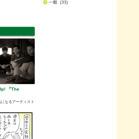
一般 (33)
p! 『The
ら気になるアーティスト