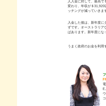
人入金に対して、最高で
変わり、年収が＄31,9
ッチングが減っていきま
入金した後は、新年度に
ずです。オーストラリア
ばあります。新年度になっ
うまく政府のお金を利用
F
E
ウ
コ