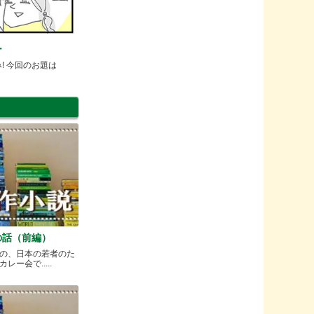
ー
み! 今回のお題は
の話（前編）
の、日本の若者のた
ー会で.....