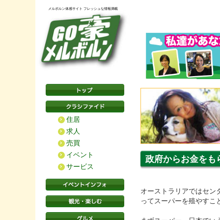
メルボルン体感サイト フレッシュな情報満載
住居
求人
売買
イベント
政府からお金をも
サービス
オーストラリアではセン
ってスーパーを殖やすこ