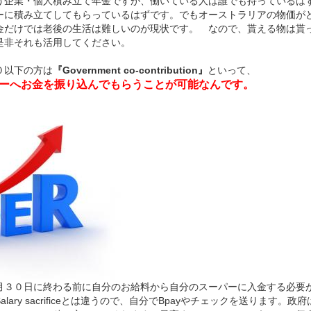
う企業・個人積み立て年金ですが、働いている人は誰でも持っているは
ーに積み立てしてもらっているはずです。でもオーストラリアの物価が
金だけでは老後の生活は難しいのが現状です。 なので、貰える物は貰
是非それも活用してください。
０以下の方は
『Government co-contribution』
といって、
ーへお金を振り込んでもらうことが可能なんです。
月３０日に終わる前に自分のお給料から自分のスーパーに入金する必要
lary sacrificeとは違うので、自分でBpayやチェックを送ります。