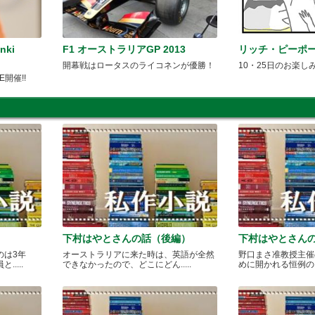
ki
F1 オーストラリアGP 2013
リッチ・ピーポ
開幕戦はロータスのライコネンが優勝！
10・25日のお楽し
LE開催!!
下村はやとさんの話（後編）
下村はやとさん
のは3年
オーストラリアに来た時は、英語が全然
野口まさ准教授主催
....
できなかったので、どこにどん.....
めに開かれる恒例のカレ