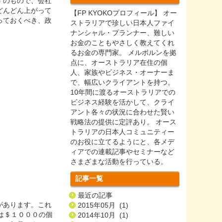
ずのもので、会社
どんどん上がって
【FP KYOKOプロフィール】 オー
っておくべき、政
ストラリアで珍しい日本人ファイ
ナンシャル・プランナー、難しい
お金のこともやさしく教えてくれ
るお金の専門家。 メルボルンを拠
点に、オーストラリア在住の個
人、家族やビジネス・オーナーま
で、幅広いクライアントを持つ。
10年間に渡るオーストラリアでの
ビジネス経験を活かして、クライ
アント各々の状況に合わせた賢い
戦略法の提供に定評あり。 オース
トラリアの日本人コミュニティー
のお役に立てるようにと、各メデ
ィアでの連載記事やセミナーなど
さまざまな活動を行っている。
記事一覧
最近の記事
があります。これ
2015年05月 (1)
政府は＄１０００の個
2014年10月 (1)