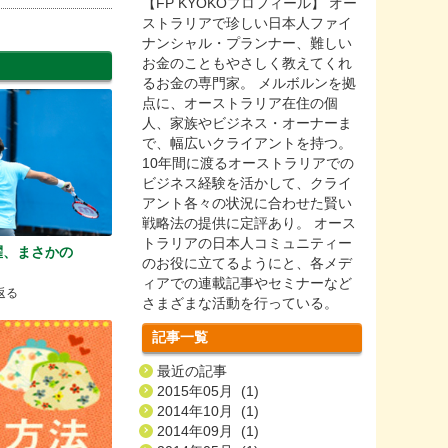
【FP KYOKOプロフィール】 オー
ストラリアで珍しい日本人ファイ
ナンシャル・プランナー、難しい
お金のこともやさしく教えてくれ
るお金の専門家。 メルボルンを拠
点に、オーストラリア在住の個
人、家族やビジネス・オーナーま
で、幅広いクライアントを持つ。
10年間に渡るオーストラリアでの
ビジネス経験を活かして、クライ
アント各々の状況に合わせた賢い
戦略法の提供に定評あり。 オース
トラリアの日本人コミュニティー
躍、まさかの
のお役に立てるようにと、各メデ
ィアでの連載記事やセミナーなど
返る
さまざまな活動を行っている。
記事一覧
最近の記事
2015年05月 (1)
2014年10月 (1)
2014年09月 (1)