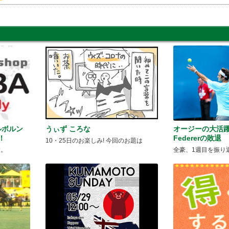
メルボルン
うぃず ころな
オージーの大活
！
Federerの敗退
10・25日のお楽しみ! 今回のお題は
す。
全豪、1週目を振り