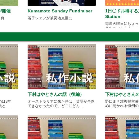
が開催
Kumamoto Sunday Fundraiser
1日〇ドル得する
Station
祭典
若手シェフが被災地支援に
毎週火曜日にちょっ
えちゃいます！
下村はやとさんの話（後編）
下村はやとさん
のは3年
オーストラリアに来た時は、英語が全然
野口まさ准教授主催
....
できなかったので、どこにどん.....
めに開かれる恒例のカレ