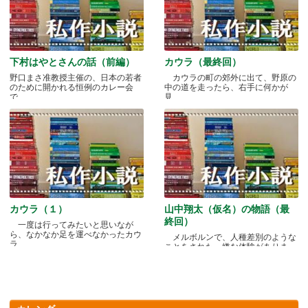
下村はやとさんの話（前編）
カウラ（最終回）
野口まさ准教授主催の、日本の若者
カウラの町の郊外に出て、野原の
のために開かれる恒例のカレー会
中の道を走ったら、右手に何かが
で.....
見.....
カウラ（１）
山中翔太（仮名）の物語（最
終回）
一度は行ってみたいと思いなが
ら、なかなか足を運べなかったカウ
メルボルンで、人種差別のような
ラ.....
ことをされた、嫌な体験がありま
す.....