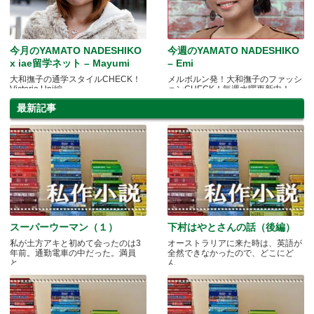
今月のYAMATO NADESHIKO
今週のYAMATO NADESHIKO
x iae留学ネット – Mayumi
– Emi
大和撫子の通学スタイルCHECK！
メルボルン発！大和撫子のファッシ
Victoria Uni編
ョンCHECK！毎週水曜更新中！
最新記事
スーパーウーマン（１）
下村はやとさんの話（後編）
私が土方アキと初めて会ったのは3
オーストラリアに来た時は、英語が
年前。通勤電車の中だった。満員
全然できなかったので、どこにど
と.....
ん.....