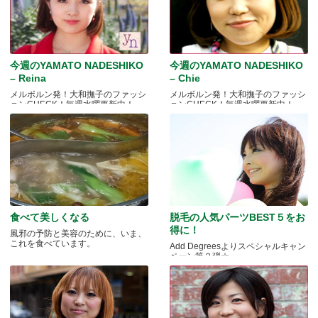
今週のYAMATO NADESHIKO
今週のYAMATO NADESHIKO
– Reina
– Chie
メルボルン発！大和撫子のファッシ
メルボルン発！大和撫子のファッシ
ョンCHECK！毎週水曜更新中！
ョンCHECK！毎週水曜更新中！
食べて美しくなる
脱毛の人気パーツBEST５をお
得に！
風邪の予防と美容のために、いま、
これを食べています。
Add Degreesよりスペシャルキャン
ペーン第２弾☆