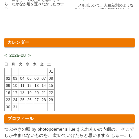
ら、なかなか足を運べなかったカウ
メルボルンで、人種差別のような
ラ.....
ことをされた、嫌な体験がありま
す.....
カレンダー
<
2026-08
>
日
月
火
水
木
金
土
01
02
03
04
05
06
07
08
09
10
11
12
13
14
15
16
17
18
19
20
21
22
23
24
25
26
27
28
29
30
31
プロフィール
つぶやきの唄 by photopoemer sHue :) ふれあいの内側の、 そこで
しか生まれないものを、 紡いでいけたらと思います☆ しゅー。し