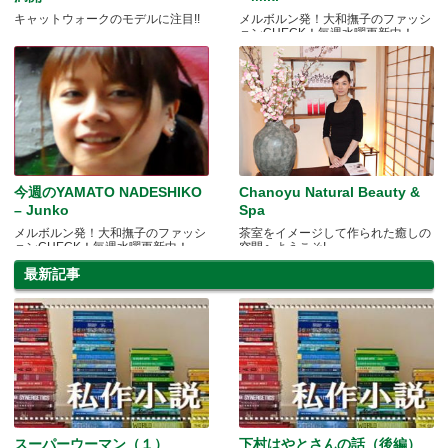
キャットウォークのモデルに注目!!
メルボルン発！大和撫子のファッシ
ョンCHECK！毎週水曜更新中！
今週のYAMATO NADESHIKO
Chanoyu Natural Beauty &
– Junko
Spa
メルボルン発！大和撫子のファッシ
茶室をイメージして作られた癒しの
ョンCHECK！毎週水曜更新中！
空間へようこそ!
最新記事
スーパーウーマン（１）
下村はやとさんの話（後編）