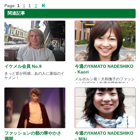
Page:
1
| 1
2
関連記事
イケメル会員 No.9
今週のYAMATO NADESHIKO
- Kaori
きっと皆が同感…あの人に激似のイ
ケメン！
メルボルン発！大和撫子のファッシ
ョンCHECK！毎週水曜更新中！
ファッションの都の華やかさ
今週のYAMATO NADESHIKO
満開
– Miki