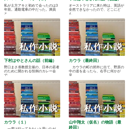
私が土方アキと初めて会ったのは3
オーストラリアに来た時は、英語が
年前。通勤電車の中だった。満員
全然できなかったので、どこにど
と.....
ん.....
下村はやとさんの話（前編）
カウラ（最終回）
野口まさ准教授主催の、日本の若者
カウラの町の郊外に出て、野原の
のために開かれる恒例のカレー会
中の道を走ったら、右手に何かが
で.....
見.....
カウラ（１）
山中翔太（仮名）の物語（最
終回）
一度は行ってみたいと思いなが