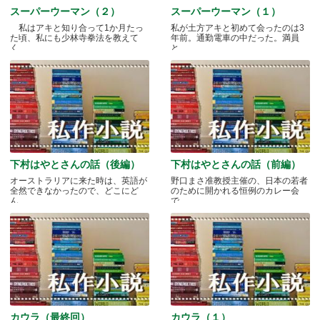
スーパーウーマン（２）
スーパーウーマン（１）
私はアキと知り合って1か月たっ
私が土方アキと初めて会ったのは3
た頃、私にも少林寺拳法を教えて
年前。通勤電車の中だった。満員
く.....
と.....
下村はやとさんの話（後編）
下村はやとさんの話（前編）
オーストラリアに来た時は、英語が
野口まさ准教授主催の、日本の若者
全然できなかったので、どこにど
のために開かれる恒例のカレー会
ん.....
で.....
カウラ（最終回）
カウラ（１）