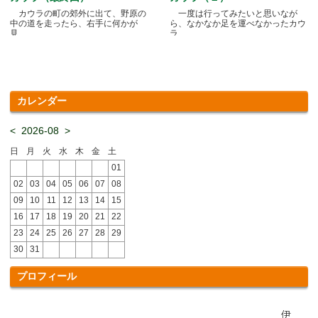
カウラの町の郊外に出て、野原の
一度は行ってみたいと思いなが
中の道を走ったら、右手に何かが
ら、なかなか足を運べなかったカウ
見.....
ラ.....
カレンダー
<
2026-08
>
日
月
火
水
木
金
土
01
02
03
04
05
06
07
08
09
10
11
12
13
14
15
16
17
18
19
20
21
22
23
24
25
26
27
28
29
30
31
プロフィール
伊