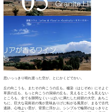
思いっっきり晴れ渡った空が、とにかくどでかい。
丘の向こうも、またその向こうの丘も。櫨染（はじぞめ）にそよぐ
草原の丘も、もっと向こうの深緑の丘も。見えるところも見えない
ところも、全てを隙間なくいっぱいに満たした紺碧の大空。あちこ
ちに、巨大な花崗岩の塊が意味ありげに転がる風景が、まるで古代
遺跡。心地よい雲が、背景に浮かぶ。シンプルで輪郭のはっきりと