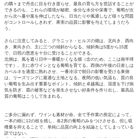
の隅々まで丹念に目を行き渡らせ、最良の育ち方を世話することが
できるのも、これらの環境が秘密。余分な水分や栄養で、葡萄が次
から次へ蔓や葉を伸ばしたなら、日当たりや風通しなど様々な問題
がコントロールしきれず、果実の品質に影響を与えてしまうだろ
う。
さらに注意してみると、グラニット・ヒルズの畑は、北向き、西向
き、東向きの、主に三つの傾斜からなる。傾斜角は5度から15度
で、日照の恩恵を十分に受けることができる。
北側は、風を遮り日中一番暖かくなる畑（念のため、ここは南半球
です）。主に赤ワインとなる葡萄を育てる。西側の午後の日差しは
カベルネを適度に熟れさせ、一番冷涼で朝日の影響を受ける東側
は、リーズリングに最適な土地となる。夜間の低い気温も、質の良
い葡萄を生み出す重要なポイント。傾斜と卓越風は、湿度を下げ病
気を防ぎ、霜の被害などを発生させない好条件を作り出し、最高品
質の葡萄はこうして生まれる。
ご多分に漏れず、ワインも素材が命。全て手作業の剪定によって、
一本の樹に12の枝を残し、各2房の葡萄のみをつけさせる。但し収
穫量を抑えることで、単純に品質の向上を結論としてしまっている
訳ではない。