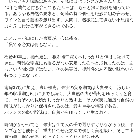
「いろいろと議論はあるが、それにはバランスがあるんだよ。」
40年も葡萄と付き合ってきたルーは、もっと深い部分を知ってい
る。あらゆる自然の要素と、葡萄の持つ個性を絶妙に組み合わせ、
ワインと言う芸術を創り出す。人間は、機械にはできない不思議な
力を身に付ける事ができるのである。
ふとルーが口にした言葉が、心に残る。
「慌てる必要は何もない。」
樹齢40年近い葡萄達は、根を地中深くへしっかりと伸ばし続けて
きた。苛酷な環境にも揺るがない安定した樹へと成長したのは、あ
っという間の話ではない。その果実は、複雑性のある深い味わいを
持つようになった。
南緯37度に加え、高い標高。果実の実る期間は大変長く、涼しい
年の収穫期は6月にまでも続く。大自然の力が葡萄をゆっくりと育
て、それぞれの長所がしっかりと熟す上、その果実に適度な自然の
酸味がしっかりと保持されるのは、最も重要な特徴である。
バランスの良い酸味は、自然からゆっくりと生まれる。
時間がかかっても、果実は全て人の手で選りすぐりながら収穫。ポ
ンプなども使わず、重力に任せた方法で優しく実を扱い、そして上
質の樽に眠らせる。ゆっくりゆっくりと眠らせる。