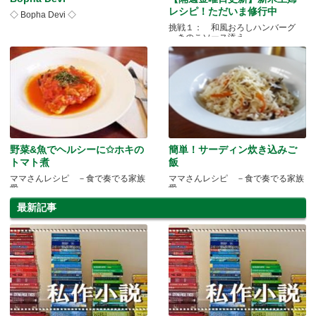
レシピ！ただいま修行中
◇ Bopha Devi ◇
挑戦１： 和風おろしハンバーグ
～きのこソース添え～
野菜&魚でヘルシーに✩ホキの
簡単！サーディン炊き込みご
トマト煮
飯
ママさんレシピ －食で奏でる家族
ママさんレシピ －食で奏でる家族
愛－
愛－
最新記事