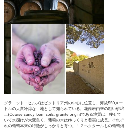
グラニット・ヒルズはビクトリア州の中心に位置し、海抜550メー
トルの大変冷涼な土地として知られている。花崗岩由来の粗い砂壌
土(Coarse sandy loam soils, granite origin)である地質は、痩せて
いて水捌けが大変良く、葡萄の木はゆっくりと着実に成長。それぞ
れの葡萄本来の特徴がしっかりと育つ。１２ヘクタールもの葡萄畑