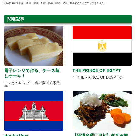
利者に無断で複製、送信、放送、配付、貸与、翻訳、変造、翻案することなどができません。
関連記事
電子レンジで作る、チーズ蒸
THE PRINCE OF EGYPT
しケーキ！
◇ THE PRINCE OF EGYPT ◇
ママさんレシピ -食で奏でる家族
愛-
Bopha Devi
【隔週金曜日更新】新米主婦