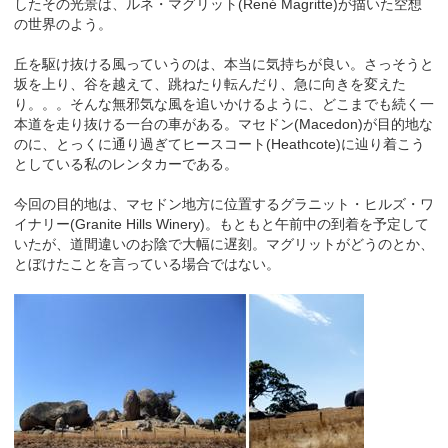
したその光景は、ルネ・マグリット(René Magritte)が描いた空想
の世界のよう。
丘を駆け抜ける風っていうのは、本当に気持ちが良い。さっそうと
坂を上り、谷を越えて、跳ねたり転んだり、急に向きを変えた
り。。。そんな無邪気な風を追いかけるように、どこまでも続く一
本道を走り抜ける一台の車がある。マセドン(Macedon)が目的地な
のに、とっくに通り過ぎてヒースコート(Heathcote)に辿り着こう
としている私のレンタカーである。
今回の目的地は、マセドン地方に位置するグラニット・ヒルズ・ワ
イナリー(Granite Hills Winery)。もともと午前中の到着を予定して
いたが、道間違いのお陰で大幅に遅刻。マグリットがどうのとか、
とぼけたことを言っている場合ではない。