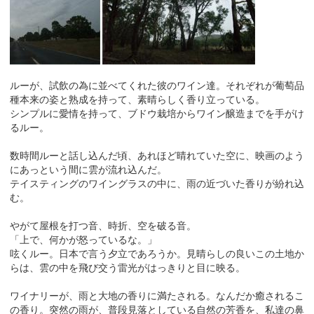
ルーが、試飲の為に並べてくれた彼のワイン達。それぞれが葡萄品
種本来の姿と熟成を持って、素晴らしく香り立っている。
シンプルに愛情を持って、ブドウ栽培からワイン醸造までを手がけ
るルー。
数時間ルーと話し込んだ頃、あれほど晴れていた空に、映画のよう
にあっという間に雲が流れ込んだ。
テイスティングのワイングラスの中に、雨の近づいた香りが紛れ込
む。
やがて屋根を打つ音、時折、空を破る音。
「上で、何かが怒っているな。」
呟くルー。日本で言う夕立であろうか。見晴らしの良いこの土地か
らは、雲の中を飛び交う雷光がはっきりと目に映る。
ワイナリーが、雨と大地の香りに満たされる。なんだか癒されるこ
の香り。突然の雨が、普段見落としている自然の芳香を、私達の鼻