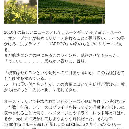
2010年の新しいニュースとして、ルーの醸したセミヨン・スーベ
ニオン・ブランが初めてリリースされることが興味深い。ルーの手
がける、別ブランド、「NARDOO」の名のもとでのリリースであ
る。
まだ醸造タンクの中にあるこのワインを、試飲させてもらった。
「うまい。」。。。。柔らかい香りに、旨味。
「現在はセミヨンという葡萄への注目度が薄いが、この品種はとて
も可能性を秘めている。」
ルーとは長い付き合いだが、この言葉にはとても信頼が置ける。彼
からはずっと「先見の明」を感じてきた。
オーストラリアで栽培されていたシラーズが低い評価しか受けなか
った数十年前。シラーズはプライドを持ってその品種名がボトルに
表示されることは無く、へメタージュやドライ・レッド等と呼ばれ
るか、売れずに抜かれてしまうような時代だった。そんな中、
1980年頃にルーが醸した新しいCool Climateスタイルのぺパリー