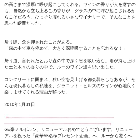
の高さまで濃厚に呼び起こしてくれる。ワインの香りが人を癒すの
も、自然から立ち上るこの香りが、グラスの中に呼び起こされるか
らこそだろう。ひっそり濡れる小さなワイナリーで、そんなことを
思った瞬間だった。
帰り際、念を押されたことがある。
「森の中で車を停めて、大きく深呼吸することを忘れるな！」
帰り道、言われたとおり森の中で深く息を吸い込む。雨が持ち上げ
た土と木々の香りの中で、ルーのワイン達を思い出した。
コンクリートに囲まれ、狭い空を見上げる都会暮らしもあるが、そ
んな現代暮らしの私達を、グラニット・ヒルズのワインが心地良く
楽しませてくれる理由が解った。
2010年1月31日
Go豪メルボルン、リニューアルおめでとうございます。リニュー
アルを祝った「豪華55名様プレゼント企画」へ、ルーから驚くべ