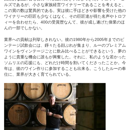
ルズであるが、小さな家族経営ワイナリーであることを考えると、
この賞の数は驚異的である。実は彼に手ほどきや影響を受けた他の
ワイナリーの巨匠も少なくはなく、その巨匠達が得た名声やトロフ
ィーを合わせたら、400の受賞歴なんて、彼が成し遂げた偉業のほ
んの一部でしかない。
業界への貢献は列挙しきれない。彼の1980年から2005年までのビ
ンテージ試飲会には、錚々たる顔ぶれが集まり、ルーのプレミアム
ワインをヴィンテージごとに飲み比べることができるという、夢の
ように貴重な機会に誰もが興奮した。それに、私のような若かった
ソムリエの応援にも、どれだけ時間を割いてくださったことか。今
年は、彼のワイン作りに参加することも出来る。こうしたルーの奉
仕に、業界が大きく育てられている。