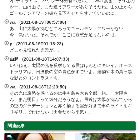
>p ティラミス、バケツ一杯分食べたい。 >wa あぁ、そうなの
かー。山は山で、また違うアワーがありそうだね。山の上から
ゴールデンアワーの街を見下ろせたらすごくいいのに。
wa (2011-08-19T06:57:06)
あ、山に太陽が沈むところってゴールデン・アワーがない...
今、気付いた。それでか、ここに哀愁が足りないのは。
p (2011-08-19T01:18:23)
どこか見慣れた光景が。。
由起 (2011-08-18T14:07:33)
いいねぇ。太陽の光を反射してる雲はほんとにキレイ。オース
トラリアは、日没後の空の青色がすごいよ。建物や木の真っ黒
な影とのコントラストも。
wa (2011-08-18T12:23:50)
その光に哀愁を感じるのは牛も鳥も木も全部一緒。「太陽さ
ん、また明日」って気分だろうなぁ。最近は太陽が沈んでから
の空のグラデーションと赤く染まる雲が好きで車のライトをギ
リギリまで付けない（田舎だから平気）。
関連記事