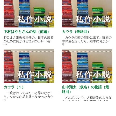
下村はやとさんの話（前編）
カウラ（最終回）
野口まさ准教授主催の、日本の若者
カウラの町の郊外に出て、野原の
のために開かれる恒例のカレー会
中の道を走ったら、右手に何かが
で.....
見.....
カウラ（１）
山中翔太（仮名）の物語（最
終回）
一度は行ってみたいと思いなが
ら、なかなか足を運べなかったカウ
メルボルンで、人種差別のような
ラ.....
ことをされた、嫌な体験がありま
す.....