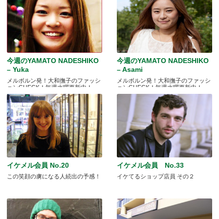
今週のYAMATO NADESHIKO
今週のYAMATO NADESHIKO
– Yuka
– Asami
メルボルン発！大和撫子のファッシ
メルボルン発！大和撫子のファッシ
ョンCHECK！毎週水曜更新中！
ョンCHECK！毎週水曜更新中！
イケメル会員 No.20
イケメル会員 No.33
この笑顔の虜になる人続出の予感！
イケてるショップ店員 その２