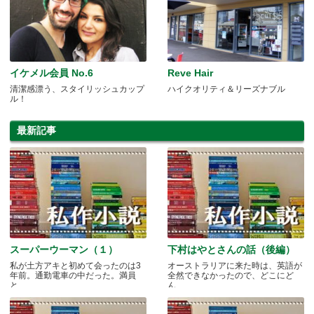
イケメル会員 No.6
Reve Hair
清潔感漂う、スタイリッシュカップ
ハイクオリティ＆リーズナブル
ル！
最新記事
スーパーウーマン（１）
下村はやとさんの話（後編）
私が土方アキと初めて会ったのは3
オーストラリアに来た時は、英語が
年前。通勤電車の中だった。満員
全然できなかったので、どこにど
と.....
ん.....