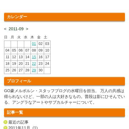
カレンダー
<
2011-09
>
日
月
火
水
木
金
土
01
02
03
04
05
06
07
08
09
10
11
12
13
14
15
16
17
18
19
20
21
22
23
24
25
26
27
28
29
30
プロフィール
GO豪メルボルン・スタッフブログの水曜日を担当。 万人の共感は
得られないけど、一部の人は大好きなもの。普段は影にひそんでい
る、アングラなアートやサブカルチャーについて。
記事一覧
最近の記事
2011年11月 (1)