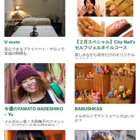
U room
【２月スペシャル】City Nail's
セルフジェルネイルコース
安心できるプライベート・サロンで
至福の時間を…
楽しみながら自分だけのオリジナル
ネイルを☆
今週のYAMATO NADESHIKO
BABUSHKAS
– Yu
メルボルンでマトリョーシカはいか
が？
メルボルン発！大和撫子のファッシ
ョンCHECK！毎週水曜更新中！