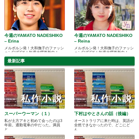
今週のYAMATO NADESHIKO
今週のYAMATO NADESHIKO
– Erina
– Reina
メルボルン発！大和撫子のファッシ
メルボルン発！大和撫子のファッシ
ョンCHECK！毎週水曜更新中！
ョンCHECK！毎週水曜更新中！
最新記事
スーパーウーマン（１）
下村はやとさんの話（後編）
私が土方アキと初めて会ったのは3
オーストラリアに来た時は、英語が
年前。通勤電車の中だった。満員
全然できなかったので、どこにど
と.....
ん.....