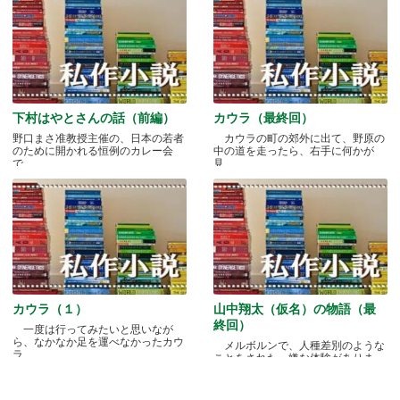
下村はやとさんの話（前編）
カウラ（最終回）
野口まさ准教授主催の、日本の若者
カウラの町の郊外に出て、野原の
のために開かれる恒例のカレー会
中の道を走ったら、右手に何かが
で.....
見.....
カウラ（１）
山中翔太（仮名）の物語（最
終回）
一度は行ってみたいと思いなが
ら、なかなか足を運べなかったカウ
メルボルンで、人種差別のような
ラ.....
ことをされた、嫌な体験がありま
す.....