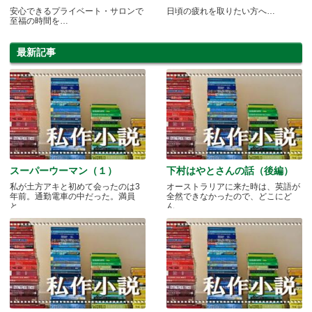
安心できるプライベート・サロンで
日頃の疲れを取りたい方へ…
至福の時間を…
最新記事
スーパーウーマン（１）
下村はやとさんの話（後編）
私が土方アキと初めて会ったのは3
オーストラリアに来た時は、英語が
年前。通勤電車の中だった。満員
全然できなかったので、どこにど
と.....
ん.....