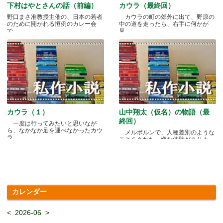
下村はやとさんの話（前編）
カウラ（最終回）
野口まさ准教授主催の、日本の若者
カウラの町の郊外に出て、野原の
のために開かれる恒例のカレー会
中の道を走ったら、右手に何かが
で.....
見.....
カウラ（１）
山中翔太（仮名）の物語（最
終回）
一度は行ってみたいと思いなが
ら、なかなか足を運べなかったカウ
メルボルンで、人種差別のような
ラ.....
ことをされた、嫌な体験がありま
す.....
カレンダー
<
2026-06
>