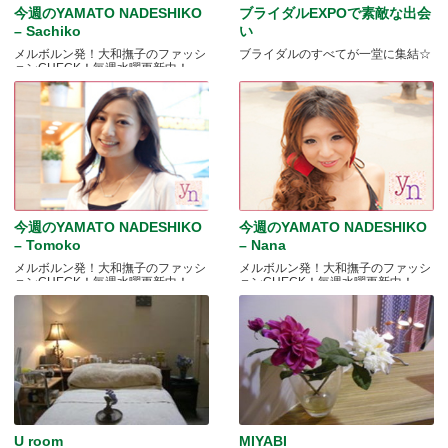
今週のYAMATO NADESHIKO
ブライダルEXPOで素敵な出会
– Sachiko
い
メルボルン発！大和撫子のファッシ
ブライダルのすべてが一堂に集結☆
ョンCHECK！毎週水曜更新中！
今週のYAMATO NADESHIKO
今週のYAMATO NADESHIKO
– Tomoko
– Nana
メルボルン発！大和撫子のファッシ
メルボルン発！大和撫子のファッシ
ョンCHECK！毎週水曜更新中！
ョンCHECK！毎週水曜更新中！
U room
MIYABI