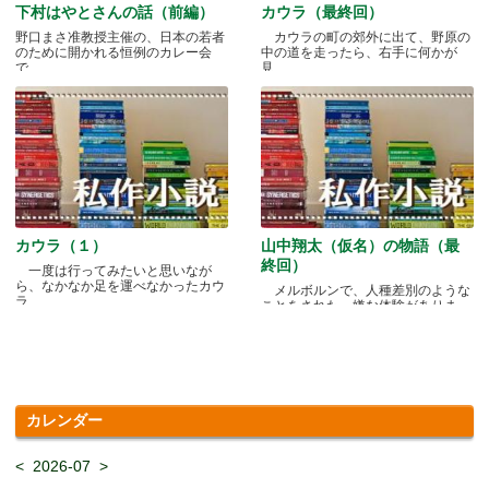
下村はやとさんの話（前編）
カウラ（最終回）
野口まさ准教授主催の、日本の若者
カウラの町の郊外に出て、野原の
のために開かれる恒例のカレー会
中の道を走ったら、右手に何かが
で.....
見.....
カウラ（１）
山中翔太（仮名）の物語（最
終回）
一度は行ってみたいと思いなが
ら、なかなか足を運べなかったカウ
メルボルンで、人種差別のような
ラ.....
ことをされた、嫌な体験がありま
す.....
カレンダー
<
2026-07
>