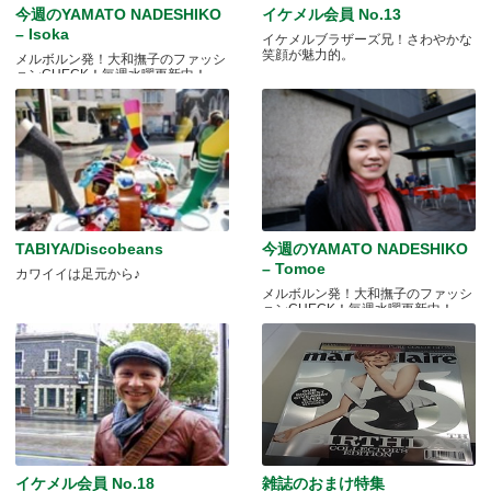
今週のYAMATO NADESHIKO
イケメル会員 No.13
– Isoka
イケメルブラザーズ兄！さわやかな
笑顔が魅力的。
メルボルン発！大和撫子のファッシ
ョンCHECK！毎週水曜更新中！
TABIYA/Discobeans
今週のYAMATO NADESHIKO
– Tomoe
カワイイは足元から♪
メルボルン発！大和撫子のファッシ
ョンCHECK！毎週水曜更新中！
イケメル会員 No.18
雑誌のおまけ特集