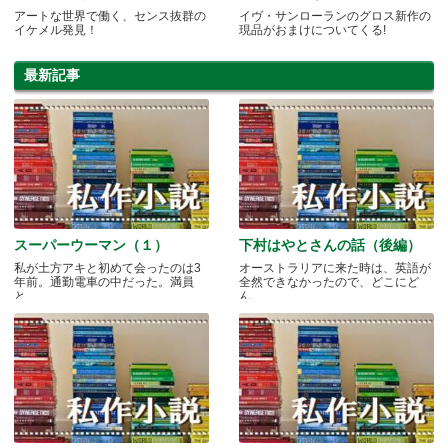
アートな世界で働く、センス抜群の
イヴ・サンローランのグロス新作の
イケメル発見！
現品がおまけについてくる!
最新記事
スーパーウーマン（１）
下村はやとさんの話（後編）
私が土方アキと初めて会ったのは3
オーストラリアに来た時は、英語が
年前。通勤電車の中だった。満員
全然できなかったので、どこにど
と.....
ん.....