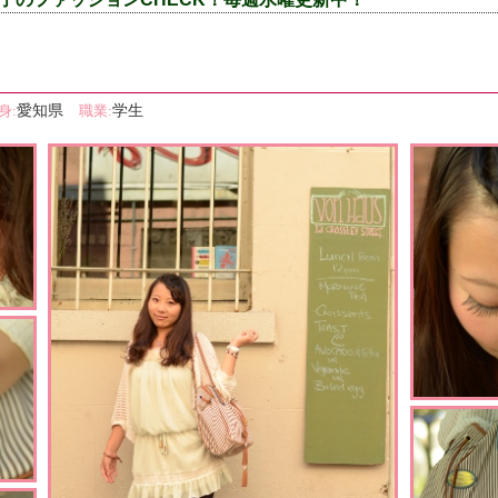
愛知県
学生
身:
職業: