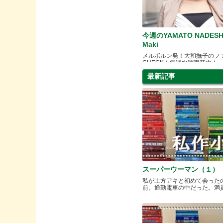
今週のYAMATO NADESH
Maki
メルボルン発！大和撫子のフ
CHECK！毎週水曜更新中！
最新記事
スーパーウーマン（１）
私が土方アキと初めて会った
前。通勤電車の中だった。満員と.