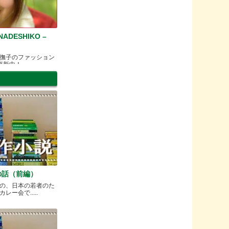
ADESHIKO –
撫子のファッション
更新中！
の話（前編）
の、日本の若者のた
ー会で.....