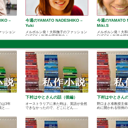
IKO –
今週のYAMATO NADESHIKO –
今週のYAMATO N
Yuki
Miki.S
ァッション
メルボルン発！大和撫子のファッション
メルボルン発！大和
CHECK！毎週水曜更新中！
CHECK！毎週水曜
下村はやとさんの話（後編）
下村はやとさん
のは3年
オーストラリアに来た時は、英語が全然
野口まさ准教授主催
....
できなかったので、どこにどん.....
めに開かれる恒例のカレ