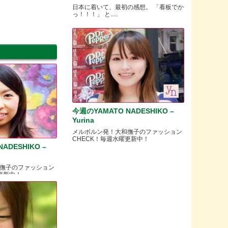
日本に着いて、最初の感想。 「看板でか
っ！！！」 と.....
今週のYAMATO NADESHIKO –
Yurina
メルボルン発！大和撫子のファッション
CHECK！毎週水曜更新中！
ADESHIKO –
撫子のファッション
更新中！