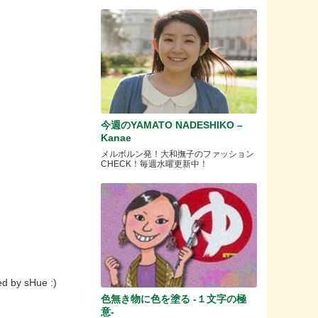
今週のYAMATO NADESHIKO –
Kanae
メルボルン発！大和撫子のファッション
CHECK！毎週水曜更新中！
d by sHue :)
色無き物に色を塗る -１文字の極
意-