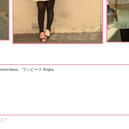
irdees、ワンピース Rojita
は？