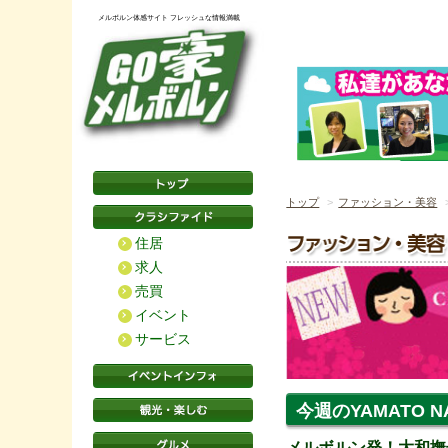
メルボルン体感サイト フレッシュな情報満載
トップ
ファッション・美容
住居
求人
売買
イベント
サービス
今週のYAMATO NAD
メルボルン発！大和撫