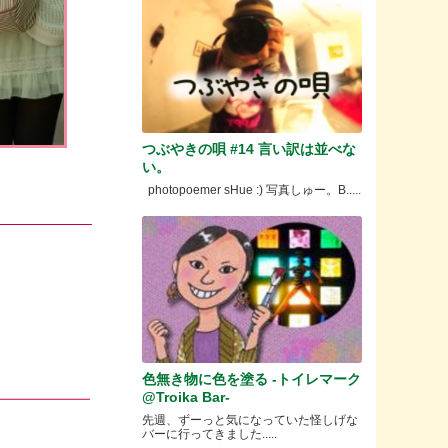
つぶやきの唄 #14 言い訳は並べな
い。
photopoemer sHue :) 写真しゅー。B.....
色無き物に色を塗る -トイレマーク
@Troika Bar-
先週、ずーっと気になっていた怪しげな
バーに行ってきました.....